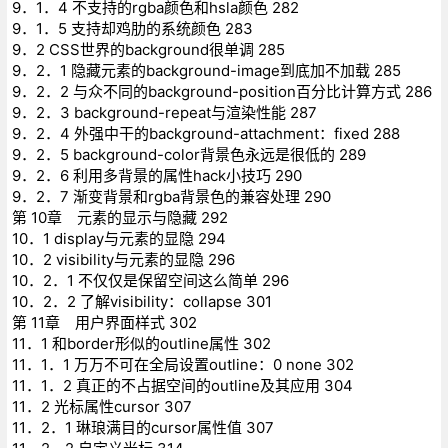
9．1．4 不支持的rgba颜色和hsla颜色 282
9．1．5 支持却鸡肋的系统颜色 283
9．2 CSS世界的background很单调 285
9．2．1 隐藏元素的background-image到底加不加载 285
9．2．2 与众不同的background-position百分比计算方式 286
9．2．3 background-repeat与渲染性能 287
9．2．4 外强中干的background-attachment：fixed 288
9．2．5 background-color背景色永远是很低的 289
9．2．6 利用多背景的属性hack小技巧 290
9．2．7 渐变背景和rgba背景色的兼容处理 290
第 10章 元素的显示与隐藏 292
10．1 display与元素的显隐 294
10．2 visibility与元素的显隐 296
10．2．1 不仅仅是保留空间这么简单 296
10．2．2 了解visibility：collapse 301
第 11章 用户界面样式 302
11．1 和border形似的outline属性 302
11．1．1 万万不可在全局设置outline：0 none 302
11．1．2 真正的不占据空间的outline及其应用 304
11．2 光标属性cursor 307
11．2．1 琳琅满目的cursor属性值 307