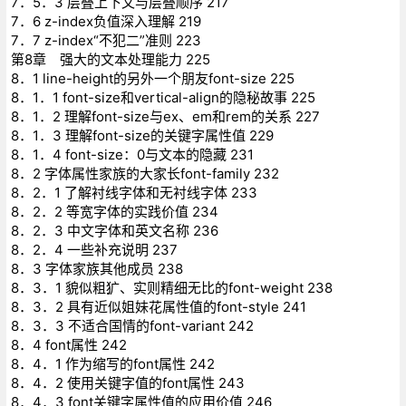
7．5．3 层叠上下文与层叠顺序 217
7．6 z-index负值深入理解 219
7．7 z-index“不犯二”准则 223
第8章 强大的文本处理能力 225
8．1 line-height的另外一个朋友font-size 225
8．1．1 font-size和vertical-align的隐秘故事 225
8．1．2 理解font-size与ex、em和rem的关系 227
8．1．3 理解font-size的关键字属性值 229
8．1．4 font-size：0与文本的隐藏 231
8．2 字体属性家族的大家长font-family 232
8．2．1 了解衬线字体和无衬线字体 233
8．2．2 等宽字体的实践价值 234
8．2．3 中文字体和英文名称 236
8．2．4 一些补充说明 237
8．3 字体家族其他成员 238
8．3．1 貌似粗犷、实则精细无比的font-weight 238
8．3．2 具有近似姐妹花属性值的font-style 241
8．3．3 不适合国情的font-variant 242
8．4 font属性 242
8．4．1 作为缩写的font属性 242
8．4．2 使用关键字值的font属性 243
8．4．3 font关键字属性值的应用价值 246