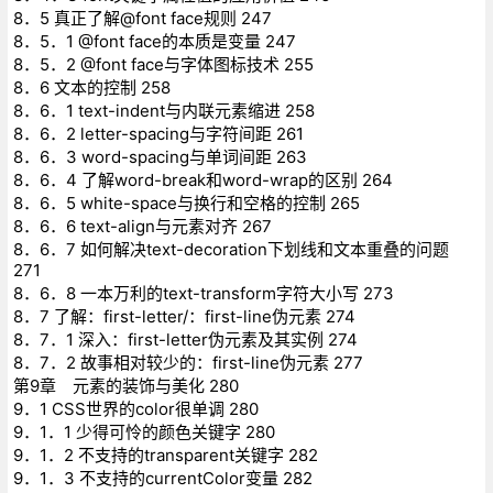
8．5 真正了解@font face规则 247
8．5．1 @font face的本质是变量 247
8．5．2 @font face与字体图标技术 255
8．6 文本的控制 258
8．6．1 text-indent与内联元素缩进 258
8．6．2 letter-spacing与字符间距 261
8．6．3 word-spacing与单词间距 263
8．6．4 了解word-break和word-wrap的区别 264
8．6．5 white-space与换行和空格的控制 265
8．6．6 text-align与元素对齐 267
8．6．7 如何解决text-decoration下划线和文本重叠的问题
271
8．6．8 一本万利的text-transform字符大小写 273
8．7 了解：first-letter/：first-line伪元素 274
8．7．1 深入：first-letter伪元素及其实例 274
8．7．2 故事相对较少的：first-line伪元素 277
第9章 元素的装饰与美化 280
9．1 CSS世界的color很单调 280
9．1．1 少得可怜的颜色关键字 280
9．1．2 不支持的transparent关键字 282
9．1．3 不支持的currentColor变量 282