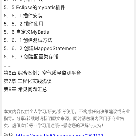
5．5 Eclipse的mybatis插件
5．5．1 插件安装
5．5．2 插件使用
5．6 自定义MyBatis
5．6．1 创建测试方法
5．6．2 创建MappedStatement
5．6．3 创建配置类存储
……
第6章 综合案例：空气质量监测平台
第7章 工程化实践浅谈
第8章 常见问题汇总
本文内容仅供个人学习/研究/参考使用，不构成任何决策建议或专业
指导。分享/转载时请标明原文来源，同时请勿将内容用于商业售
卖、虚假宣传等非学习用途哦～感谢您的理解与支持！
链接:
https://web.fly63.com/course/26_1192