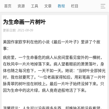
首页
资源
工具
文章
教程
栏目
为生命画一片树叶
更新日期:
2021-08-09
美国作家欧亨利在他的小说《最后一片叶子》里讲了个故
事：
病房里，一个生命垂危的病人从房间里看见窗外的一棵树，
在秋风中一片片地掉落下来。病人望着眼前的萧萧落叶，身
体也随之每况愈下，一天不如一天。她说：“当树叶全部掉光
时，我也就要死了。”一位老画家得知后，用彩笔画了一片叶
脉青翠的树叶挂在树枝上。最后一片叶子始终没掉下来。只
因为生命中的这片绿，病人竟奇迹般地活了下来。
温馨提示：人生可以没有很多东西，却唯独不能没有希望。