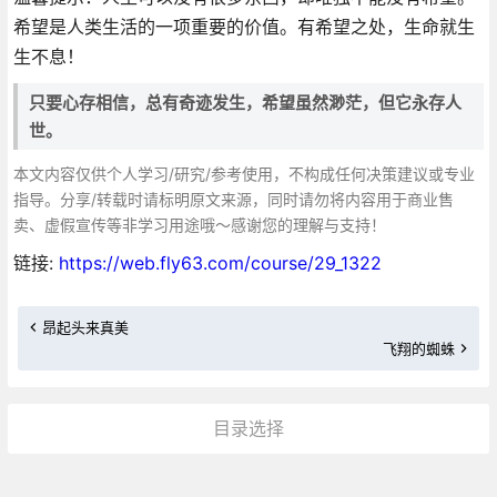
希望是人类生活的一项重要的价值。有希望之处，生命就生
生不息！
只要心存相信，总有奇迹发生，希望虽然渺茫，但它永存人
世。
本文内容仅供个人学习/研究/参考使用，不构成任何决策建议或专业
指导。分享/转载时请标明原文来源，同时请勿将内容用于商业售
卖、虚假宣传等非学习用途哦～感谢您的理解与支持！
链接:
https://web.fly63.com/course/29_1322
昂起头来真美
飞翔的蜘蛛
目录选择
更多»