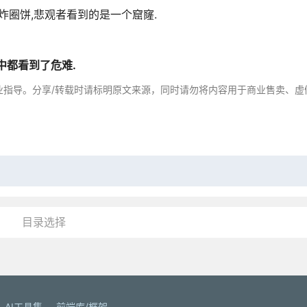
炸圈饼,悲观者看到的是一个窟窿.
中都看到了危难.
业指导。分享/转载时请标明原文来源，同时请勿将内容用于商业售卖、虚
目录选择
AI工具集
前端库/框架