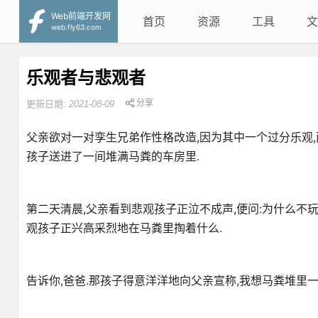
Web前端开发网
首页
资源
工具
文
web.fly63.com
乐观者与悲观者
分享
更新日期:
2021-08-09
父亲欲对一对孪生兄弟作性格改造,因为其中一个过分乐观,
孩子送进了一间堆满马粪的车房里.
第二天清晨,父亲看到悲观孩子正泣不成声,便问:为什么不玩
观孩子正兴高采烈地在马粪里掏着什么.
告诉你,爸爸.那孩子得意洋洋地向父亲宣称,我想马粪堆里