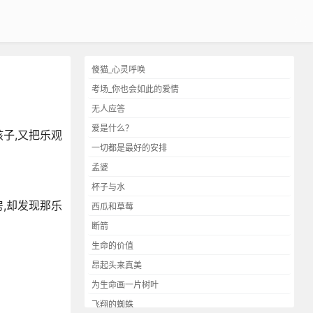
傻猫_心灵呼唤
考场_你也会如此的爱情
无人应答
爱是什么？
子,又把乐观
一切都是最好的安排
孟婆
杯子与水
房,却发现那乐
西瓜和草莓
断箭
生命的价值
昂起头来真美
为生命画一片树叶
飞翔的蜘蛛