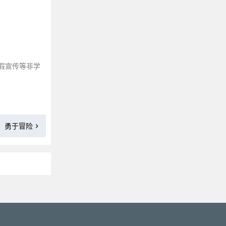
阴影是条纸龙
成功并不像你想像的那么难
永远的坐票
心中的顽石
追求忘我
假宣传等非学
乐观者与悲观者
勇于冒险
再试一次
好学不倦
勇于冒险
居安思危
困境即是赐予
永远的一课
大海里的船
你也在井里吗
更多»
打破关住自己的门
可怕的虚假安全