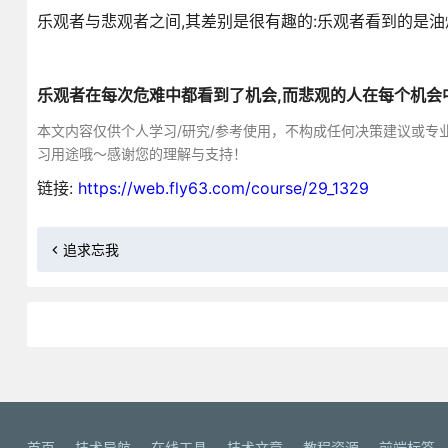
乐观者与悲观者之间,其差别是很有趣的:乐观者看到的是油
乐观者在每次危难中都看到了机会,而悲观的人在每个机会
本文内容仅供个人学习/研究/参考使用，不构成任何决策建议或专
习用途哦～感谢您的理解与支持！
链接:
https://web.fly63.com/course/29_1329
追求忘我
首页
技术导航
在线工具
技术文章
教程资源
前端标签