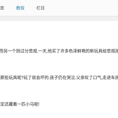
章
教程
栏目
而另一个则过分悲观.一天,他买了许多色泽鲜艳的新玩具给悲观孩
那些玩具呢?玩了就会坏的.孩子仍在哭泣.父亲叹了口气,走进车
一定还藏着一匹小马呢!