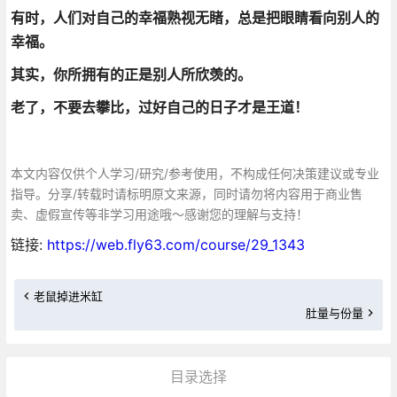
有时，人们对自己的幸福熟视无睹，
总是把眼睛看向别人的
幸福。
其实，你所拥有的正是别人所欣羡的。
老了，不要去攀比，过好自己的日子才是王道！
本文内容仅供个人学习/研究/参考使用，不构成任何决策建议或专业
指导。分享/转载时请标明原文来源，同时请勿将内容用于商业售
卖、虚假宣传等非学习用途哦～感谢您的理解与支持！
链接:
https://web.fly63.com/course/29_1343
老鼠掉进米缸
肚量与份量
目录选择