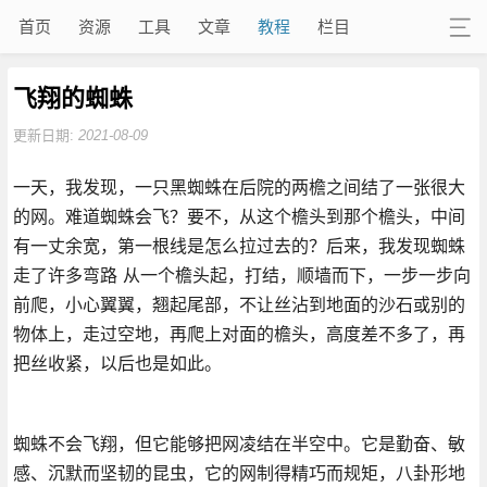
首页
资源
工具
文章
教程
栏目
飞翔的蜘蛛
更新日期:
2021-08-09
一天，我发现，一只黑蜘蛛在后院的两檐之间结了一张很大
的网。难道蜘蛛会飞？要不，从这个檐头到那个檐头，中间
有一丈余宽，第一根线是怎么拉过去的？后来，我发现蜘蛛
走了许多弯路 从一个檐头起，打结，顺墙而下，一步一步向
前爬，小心翼翼，翘起尾部，不让丝沾到地面的沙石或别的
物体上，走过空地，再爬上对面的檐头，高度差不多了，再
把丝收紧，以后也是如此。
蜘蛛不会飞翔，但它能够把网凌结在半空中。它是勤奋、敏
感、沉默而坚韧的昆虫，它的网制得精巧而规矩，八卦形地