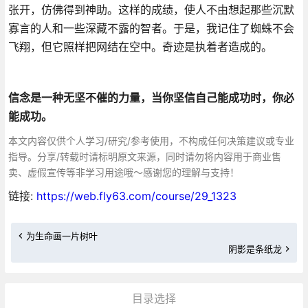
张开，仿佛得到神助。这样的成绩，使人不由想起那些沉默
寡言的人和一些深藏不露的智者。于是，我记住了蜘蛛不会
飞翔，但它照样把网结在空中。奇迹是执着者造成的。
信念是一种无坚不催的力量，当你坚信自己能成功时，你必
能成功。
本文内容仅供个人学习/研究/参考使用，不构成任何决策建议或专业
指导。分享/转载时请标明原文来源，同时请勿将内容用于商业售
卖、虚假宣传等非学习用途哦～感谢您的理解与支持！
链接:
https://web.fly63.com/course/29_1323
为生命画一片树叶
阴影是条纸龙
目录选择