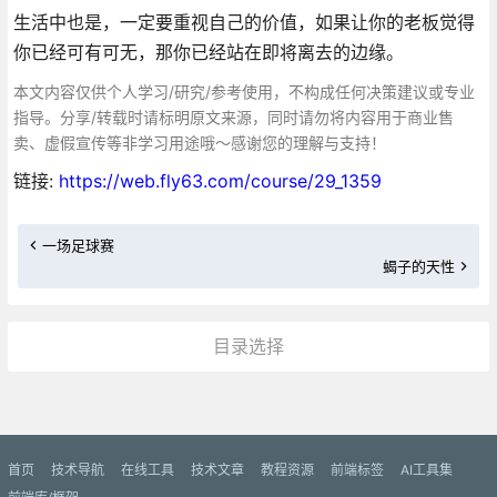
生活中也是，一定要重视自己的价值，如果让你的老板觉得
你已经可有可无，那你已经站在即将离去的边缘。
本文内容仅供个人学习/研究/参考使用，不构成任何决策建议或专业
指导。分享/转载时请标明原文来源，同时请勿将内容用于商业售
卖、虚假宣传等非学习用途哦～感谢您的理解与支持！
链接:
https://web.fly63.com/course/29_1359
一场足球赛
蝎子的天性
目录选择
更多»
首页
技术导航
在线工具
技术文章
教程资源
前端标签
AI工具集