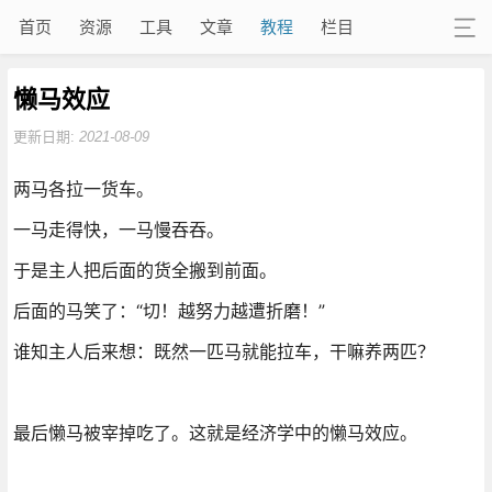
首页
资源
工具
文章
教程
栏目
懒马效应
更新日期:
2021-08-09
两马各拉一货车。
一马走得快，一马慢吞吞。
于是主人把后面的货全搬到前面。
后面的马笑了：“切！越努力越遭折磨！”
谁知主人后来想：既然一匹马就能拉车，干嘛养两匹？
最后懒马被宰掉吃了。这就是经济学中的懒马效应。