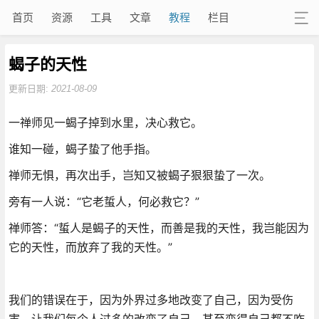
首页
资源
工具
文章
教程
栏目
蝎子的天性
更新日期:
2021-08-09
一禅师见一蝎子掉到水里，决心救它。
谁知一碰，蝎子蛰了他手指。
禅师无惧，再次出手，岂知又被蝎子狠狠蛰了一次。
旁有一人说：“它老蜇人，何必救它？”
禅师答：“蜇人是蝎子的天性，而善是我的天性，我岂能因为
它的天性，而放弃了我的天性。”
我们的错误在于，因为外界过多地改变了自己，因为受伤
害，让我们每个人过多的改变了自己，甚至变得自己都不咋