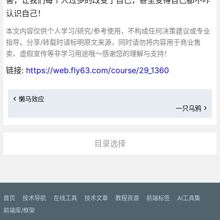
认识自己！
本文内容仅供个人学习/研究/参考使用，不构成任何决策建议或专业
指导。分享/转载时请标明原文来源，同时请勿将内容用于商业售
卖、虚假宣传等非学习用途哦～感谢您的理解与支持！
链接:
https://web.fly63.com/course/29_1360
懒马效应
一只乌鸦
目录选择
更多»
首页
技术导航
在线工具
技术文章
教程资源
前端标签
AI工具集
前端库/框架