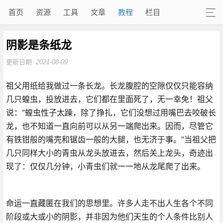
首页
资源
工具
文章
教程
栏目
阴影是条纸龙
更新日期:
2021-08-09
祖父用纸给我做过一条长龙。长龙腹腔的空隙仅仅只能容纳
几只蝗虫，投放进去，它们都在里面死了，无一幸免！祖父
说：“蝗虫性子太躁，除了挣扎，它们没想过用嘴巴去咬破长
龙，也不知道一直向前可以从另一端爬出来。因而，尽管它
有铁钳般的嘴壳和锯齿一般的大腿，也无济于事。”当祖父把
几只同样大小的青虫从龙头放进去，然后关上龙头，奇迹出
现了：仅仅几分钟，小青虫们就一一地从龙尾爬了出来。
命运一直藏匿在我们的思想里。许多人走不出人生各个不同
阶段或大或小的阴影，并非因为他们天生的个人条件比别人