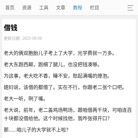
首页
资源
工具
文章
教程
栏目
借钱
更新日期:
2021-08-09
老大的俩双胞胎儿子考上了大学，光学费就一万多。
老大东跑西颠，跑细了腿儿，也没把钱凑够。
为这事，老大吃不香，睡不安，愁起满嘴的燎泡。
媳妇说，该借的都借了。实在不行，你跟老二张个口吧。
老大一听，咧了嘴。
老大说，前年，老二盖鸡场鸭场，跟咱借两千块，可咱连百
十块都没借给他。这个时候找他，我咋张得开口？
那……咱儿子的大学就不上啦？