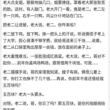
老大点支烟，狠狠地抽几口，烟雾缭绕，罩着老大那张愁苦
的脸。这时，有人敲门。老大开门一看，竟是老二。老二左
手一只鸡，右手一只鸭，风尘仆仆地站在门口。
把老二让进屋，老大说，老二，你咋来啦？
老二放下鸡，放下鸭，抹一把头上的汗说，听说俩侄子考上
了大学，担心哥凑不够学费，就给哥送来三千块……说着，
老二从口袋里掏出厚厚一沓钱，放在面前的桌子上。
老大羞愧难当，一张脸涨成红高粱。老大说，老二，哥对不
起你……前年你盖鸡场鸭场，跟哥借两千块钱，可我……
老二摆摆手说，哥的家境我知道，嫂子有病，俩侄儿要上
学，你打工也挣不了几个钱……再说，你前年不是还借给我
五百块吗？
五百块？老大一头雾水。
对呀。老二说，哥，你忘了吗？那五百块，是你托咱娘捎给
我的啊……