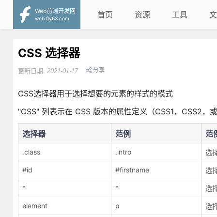
Web前端开发网
首页
资源
工具
文
web.fly63.com
CSS 选择器
分享
更新日期:
2021-01-17
CSS选择器用于选择想要的元素的样式的模式
"CSS" 列表示在 CSS 版本的属性定义（CSS1，CSS2，
选择器
范例
范
.class
.intro
选择
#id
#firstname
选择
*
*
选
element
p
选