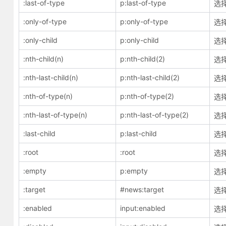
:last-of-type
p:last-of-type
选
:only-of-type
p:only-of-type
选
:only-child
p:only-child
选
:nth-child(n)
p:nth-child(2)
选
:nth-last-child(n)
p:nth-last-child(2)
选
:nth-of-type(n)
p:nth-of-type(2)
选
:nth-last-of-type(n)
p:nth-last-of-type(2)
选
:last-child
p:last-child
选
:root
:root
选
:empty
p:empty
选
:target
#news:target
选
:enabled
input:enabled
选