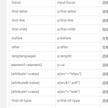
:focus
input:focus
选
:first-letter
p:first-letter
选
:first-line
p:first-line
选
:first-child
p:first-child
指
:before
p:before
在
:after
p:after
在
:lang(language)
p:lang(it)
选择
element1~element2
p~ul
选
[attribute^=value]
a[src^="https"]
选择
[attribute$=value]
a[src$=".pdf"]
选择
[attribute*=value]
a[src*="twle"]
选择
:first-of-type
p:first-of-type
选