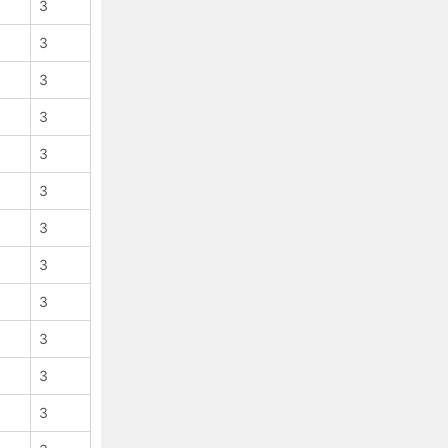
3
CSS 3 border-image 属性
CSS 3 border-image-outset 属性
3
CSS 3 border-image-repeat 属性
3
CSS 3 border-image-slice 属性
3
CSS 3 border-image-source 属性
CSS 3 border-image-width 属性
3
CSS border-left 属性
3
CSS border-left-color 属性
3
CSS border-left-style 属性
CSS border-left-width 属性
3
CSS 3 border-radius 属性
3
CSS border-right 属性
3
CSS border-right-color 属性
CSS border-right-style 属性
3
CSS border-right-width 属性
3
CSS border-spacing 属性