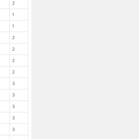
2
CSS 3 background-clip 属性
CSS background-color 属性
1
CSS background-image 属性
1
CSS 3 background-origin属性
2
CSS background-position 属性
CSS background-repeat 属性
2
CSS 3 background-size 属性
2
CSS border 属性
2
CSS border-bottom属性
CSS border-bottom-color 属性
3
CSS 3 border-bottom-left-radius
3
CSS 3 border-bottom-right-radius
3
CSS border-bottom-style 属性
CSS border-bottom-width 属性
3
CSS border-collapse 属性
3
CSS border-color 属性