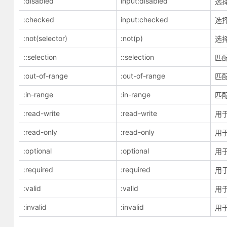
:disabled
input:disabled
选
:checked
input:checked
选
:not(selector)
:not(p)
选
::selection
::selection
匹
:out-of-range
:out-of-range
匹配
:in-range
:in-range
匹配
:read-write
:read-write
用
:read-only
:read-only
用于
:optional
:optional
用
:required
:required
用于
:valid
:valid
用
:invalid
:invalid
用