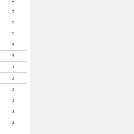
3
CSS border-style 属性
CSS border-top 属性
3
CSS border-top-color 属性
3
CSS 3 order-top-left-radius 属性
3
CSS 3 border-top-right-radius 属性
CSS border-top-style 属性
3
CSS border-top-width 属性
3
CSS border-width 属性
3
CSS bottom 属性
3
CSS 3 box-align 属性
CSS 3 box-direction 属性
3
CSS 3 box-flex 属性
3
CSS 3 box-flex-group 属性
3
CSS 3 box-lines 属性
CSS 3 box-ordinal-group 属性
3
CSS 3 box-orient 属性