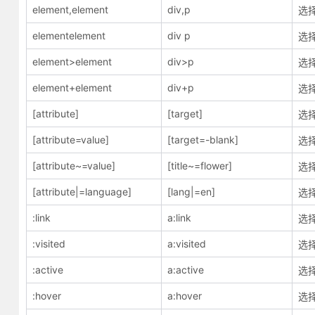
element,element
div,p
选择
elementelement
div p
选择
element>element
div>p
选择
element+element
div+p
选择
[attribute]
[target]
选择
[attribute=value]
[target=-blank]
选择
[attribute~=value]
[title~=flower]
选择
[attribute|=language]
[lang|=en]
选择
:link
a:link
选
:visited
a:visited
选
:active
a:active
选
:hover
a:hover
选