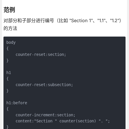
范例
对部分和子部分进行编号（比如 "Section 1"、"1.1"、"1.2"）
的方法
body

{

    counter-reset:section;

}

h1

{

    counter-reset:subsection;

}

h1:before

{

    counter-increment:section;

    content:"Section " counter(section) ". ";

}
