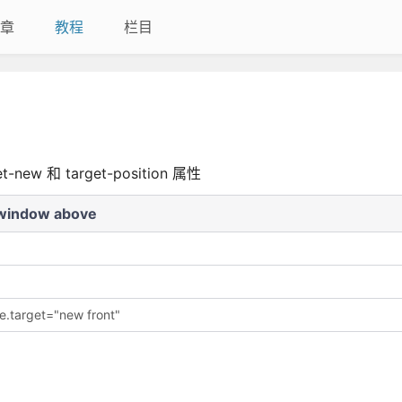
章
教程
栏目
ew 和 target-position 属性
 window above
le.target="new front"