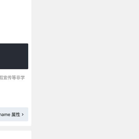
CSS 3 background-clip 属性
CSS background-color 属性
CSS background-image 属性
CSS 3 background-origin属性
CSS background-position 属性
CSS background-repeat 属性
CSS 3 background-size 属性
CSS border 属性
CSS border-bottom属性
假宣传等非学
CSS border-bottom-color 属性
CSS 3 border-bottom-left-radius
CSS 3 border-bottom-right-radius
CSS border-bottom-style 属性
t-name 属性
CSS border-bottom-width 属性
CSS border-collapse 属性
CSS border-color 属性