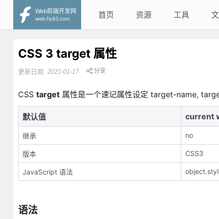
Web前端开发网
首页
资源
工具
文
web.fly63.com
CSS 3 target 属性
分享
更新日期:
2021-01-17
CSS
target
属性是一个速记属性设定 target-name, target-n
current
默认值
no
继承
CSS3
版本
object.sty
JavaScript 语法
语法