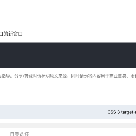
口的新窗口
业指导。分享/转载时请标明原文来源，同时请勿将内容用于商业售卖、虚
CSS 3 targe
目录选择