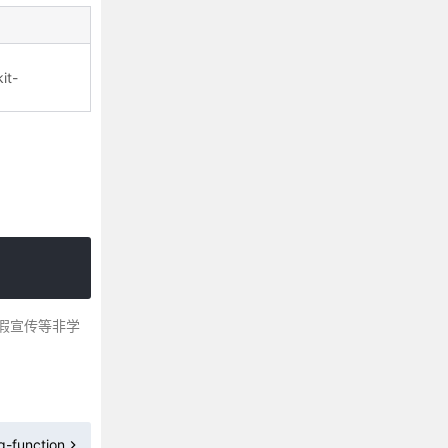
CSS 3 background-clip 属性
CSS background-color 属性
CSS background-image 属性
it-
CSS 3 background-origin属性
CSS background-position 属性
CSS background-repeat 属性
CSS 3 background-size 属性
CSS border 属性
CSS border-bottom属性
CSS border-bottom-color 属性
CSS 3 border-bottom-left-radius
CSS 3 border-bottom-right-radius
假宣传等非学
CSS border-bottom-style 属性
CSS border-bottom-width 属性
CSS border-collapse 属性
CSS border-color 属性
g-function