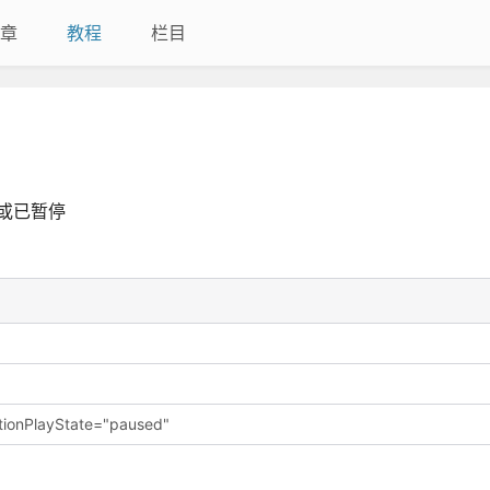
章
教程
栏目
或已暂停
ationPlayState="paused"