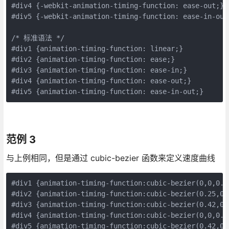
#div4 {-webkit-animation-timing-function: ease-out;}

#div5 {-webkit-animation-timing-function: ease-in-out;
/* 标准语法 */

#div1 {animation-timing-function: linear;}

#div2 {animation-timing-function: ease;}

#div3 {animation-timing-function: ease-in;}

#div4 {animation-timing-function: ease-out;}

范例 3
与上例相同，但是通过 cubic-bezier 函数来定义速度曲线
#div1 {animation-timing-function:cubic-bezier(0,0,0.25
#div2 {animation-timing-function:cubic-bezier(0.25,0.1
#div3 {animation-timing-function:cubic-bezier(0.42,0,1
#div4 {animation-timing-function:cubic-bezier(0,0,0.58
#div5 {animation-timing-function:cubic-bezier(0.42,0,0