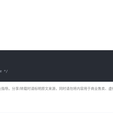
 */

业指导。分享/转载时请标明原文来源，同时请勿将内容用于商业售卖、虚