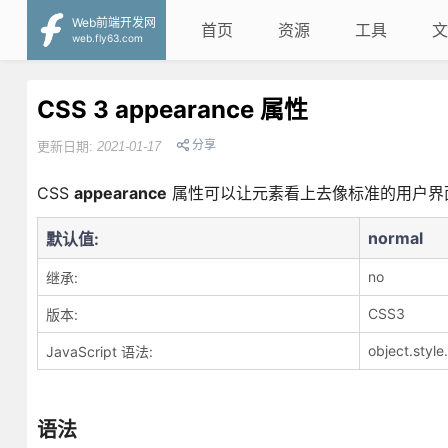
Web前端开发网
首页
资源
工具
文
web.fly63.com
CSS 3 appearance 属性
分享
更新日期:
2021-01-17
CSS
appearance
属性可以让元素看上去像标准的用户界
normal
默认值:
no
继承:
CSS3
版本:
object.styl
JavaScript 语法:
语法