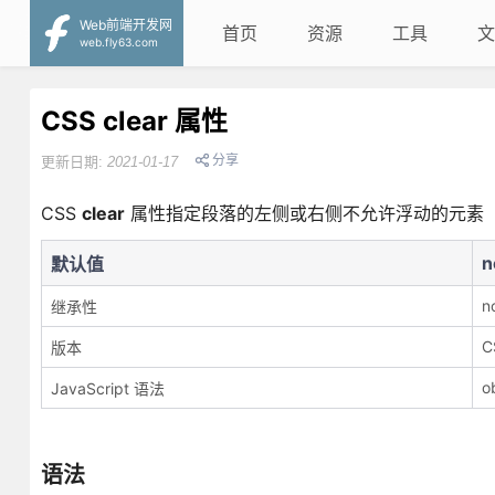
Web前端开发网
首页
资源
工具
文
web.fly63.com
CSS clear 属性
分享
更新日期:
2021-01-17
CSS
clear
属性指定段落的左侧或右侧不允许浮动的元素
n
默认值
n
继承性
C
版本
ob
JavaScript 语法
语法