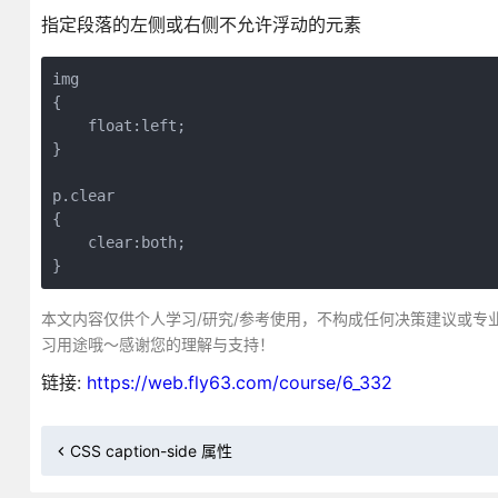
指定段落的左侧或右侧不允许浮动的元素
img

{

    float:left;

}

p.clear

{

    clear:both;

}
本文内容仅供个人学习/研究/参考使用，不构成任何决策建议或专
习用途哦～感谢您的理解与支持！
链接:
https://web.fly63.com/course/6_332
CSS caption-side 属性