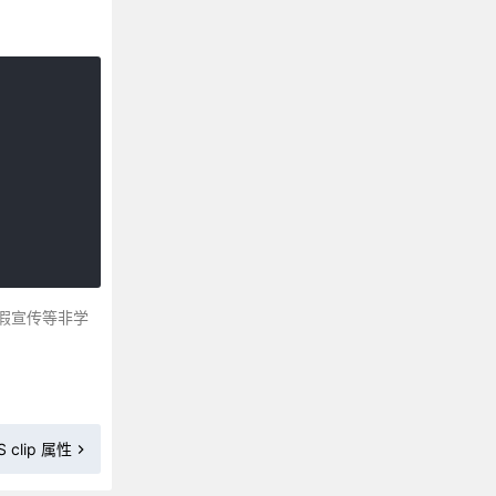
CSS 3 background-clip 属性
CSS background-color 属性
CSS background-image 属性
CSS 3 background-origin属性
CSS background-position 属性
CSS background-repeat 属性
CSS 3 background-size 属性
CSS border 属性
CSS border-bottom属性
CSS border-bottom-color 属性
假宣传等非学
CSS 3 border-bottom-left-radius
CSS 3 border-bottom-right-radius
CSS border-bottom-style 属性
CSS border-bottom-width 属性
CSS border-collapse 属性
S clip 属性
CSS border-color 属性