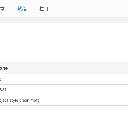
章
教程
栏目
one
o
SS1
ject.style.clear="left"