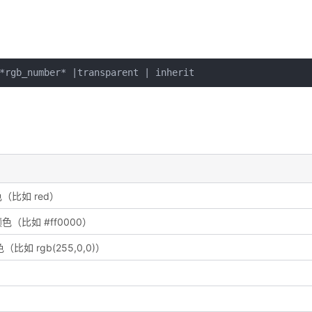
*rgb_number* |transparent | inherit
比如 red）
比如 #ff0000）
如 rgb(255,0,0)）