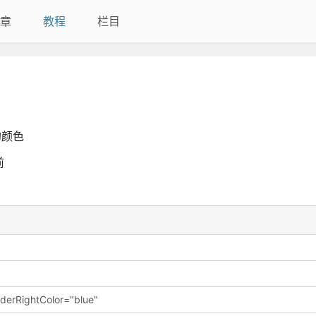
章
教程
栏目
的颜色
前
rderRightColor="blue"