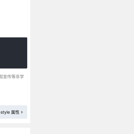
CSS 3 background-clip 属性
CSS background-color 属性
CSS background-image 属性
CSS 3 background-origin属性
CSS background-position 属性
CSS background-repeat 属性
CSS 3 background-size 属性
CSS border 属性
CSS border-bottom属性
假宣传等非学
CSS border-bottom-color 属性
CSS 3 border-bottom-left-radius
CSS 3 border-bottom-right-radius
CSS border-bottom-style 属性
CSS border-bottom-width 属性
t-style 属性
CSS border-collapse 属性
CSS border-color 属性