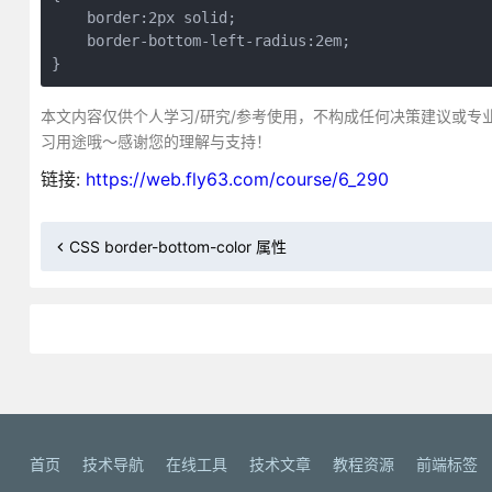
    border:2px solid;

    border-bottom-left-radius:2em;

}
本文内容仅供个人学习/研究/参考使用，不构成任何决策建议或专
习用途哦～感谢您的理解与支持！
链接:
https://web.fly63.com/course/6_290
CSS border-bottom-color 属性
首页
技术导航
在线工具
技术文章
教程资源
前端标签