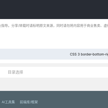
业指导。分享/转载时请标明原文来源，同时请勿将内容用于商业售卖、虚
CSS 3 border-bottom-ri
目录选择
AI工具集
前端库/框架