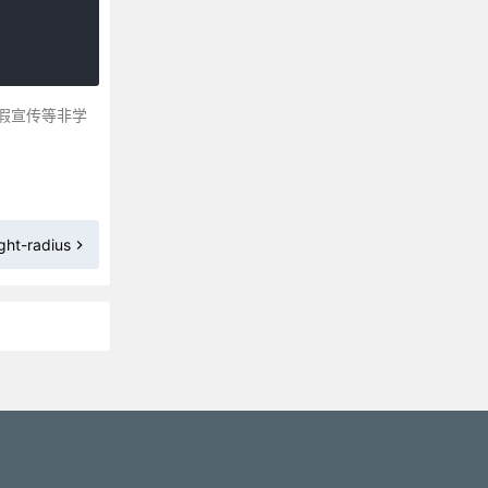
CSS 3 border-image 属性
CSS 3 border-image-outset 属性
CSS 3 border-image-repeat 属性
CSS 3 border-image-slice 属性
假宣传等非学
CSS 3 border-image-source 属性
CSS 3 border-image-width 属性
CSS border-left 属性
CSS border-left-color 属性
ght-radius
CSS border-left-style 属性
CSS border-left-width 属性
CSS 3 border-radius 属性
CSS border-right 属性
CSS border-right-color 属性
更多»
CSS border-right-style 属性
CSS border-right-width 属性
CSS border-spacing 属性