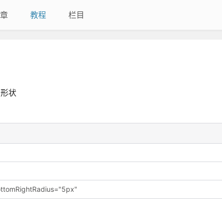
章
教程
栏目
形状
BottomRightRadius="5px"