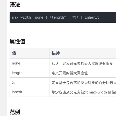
语法
max-width: none | *length* | *%* | inherit
属性值
值
描述
none
默认。定义对元素的最大宽度没有限制
length
定义元素的最大宽度值
%
定义基于包含它的块级对象的百分比最
inherit
规定应该从父元素继承 max-width 属
范例