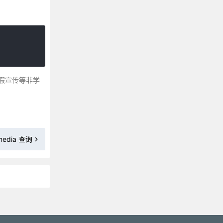
CSS 3 background-clip 属性
CSS background-color 属性
CSS background-image 属性
CSS 3 background-origin属性
CSS background-position 属性
CSS background-repeat 属性
假宣传等非学
CSS 3 background-size 属性
CSS border 属性
CSS border-bottom属性
CSS border-bottom-color 属性
media 查询
CSS 3 border-bottom-left-radius
CSS 3 border-bottom-right-radius
CSS border-bottom-style 属性
CSS border-bottom-width 属性
CSS border-collapse 属性
更多»
CSS border-color 属性