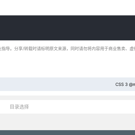
业指导。分享/转载时请标明原文来源，同时请勿将内容用于商业售卖、虚
CSS 3 @
目录选择