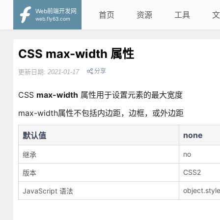
Web前端开发网
首页
资源
工具
文
web.fly63.com
CSS max-width 属性
分享
更新日期:
2021-01-17
CSS
max-width
属性用于设置元素的最大宽度
max-width属性不包括内边距，边框，或外边距
none
默认值
no
继承
CSS2
版本
object.sty
JavaScript 语法