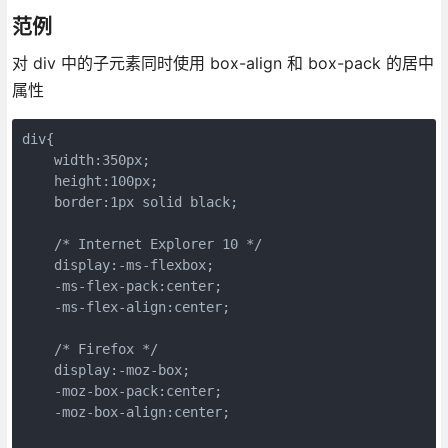
范例
对 div 中的子元素同时使用 box-align 和 box-pack 的居中
属性
div{

    width:350px;

    height:100px;

    border:1px solid black;

    /* Internet Explorer 10 */

    display:-ms-flexbox;

    -ms-flex-pack:center;

    -ms-flex-align:center;

    /* Firefox */

    display:-moz-box;

    -moz-box-pack:center;

    -moz-box-align:center;
