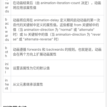
在动画结束后（由 animation-iteration-count 决定），动画
rw
ar
将应用该属性值
ds
b
动画将应用在 animation-delay 定义期间启动动画的第一次
ac
迭代的关键帧中定义的属性值。这些都是 from 关键帧中的
k
值（当 animation-direction 为 "normal" 或 "alternate"
w
时）或 to 关键帧中的值（当 animation-direction 为 "rever
ar
se" 或 "alternate-reverse" 时）
ds
b
动画遵循 forwards 和 backwards 的规则。也就是说，动画
ot
会在两个方向上扩展动画属性
h
ini
tia
设置该属性为它的默认值
l
in
he
从父元素继承该属性
rit