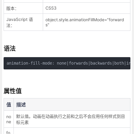
CSS3
版本：
JavaScript 语
object.style.animationFillMode="forward
s"
法：
语法
animation-fill-mode: none|forwards|backwards|both|ini
属性值
值
描述
默认值。动画在动画执行之前和之后不会应用任何样式到目
no
ne
标元素
fo