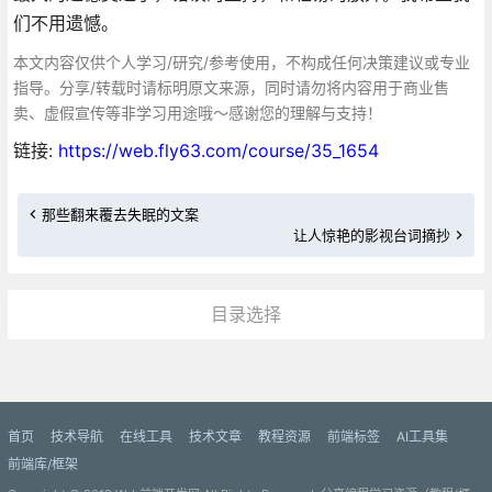
们不用遗憾。
本文内容仅供个人学习/研究/参考使用，不构成任何决策建议或专业
指导。分享/转载时请标明原文来源，同时请勿将内容用于商业售
卖、虚假宣传等非学习用途哦～感谢您的理解与支持！
链接:
https://web.fly63.com/course/35_1654
那些翻来覆去失眠的文案
让人惊艳的影视台词摘抄
目录选择
更多»
首页
技术导航
在线工具
技术文章
教程资源
前端标签
AI工具集
前端库/框架