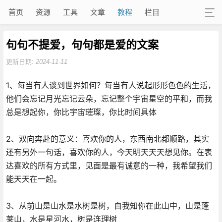
首页
资源
工具
文章
教程
栏目
句句不提爱，句句都是爱的文案
更新日期:
2024-11-11
1、每当有人谈到世界如何？每当有人说起形形色色的生活，
他们会忘记月光忘记云朵，忘记整个宇宙星空的平和，而我
总是想起你，你比宇宙璀璨，你比时间具体
2、双向奔赴的意义：喜欢你的人，东西南北都顺路，其实
还有另外一句话，喜欢你的人，今天明天天天想见你。在表
达喜欢的所有方式里，见面是最有诚意的一种，我希望我们
能天天在一起。
3、从前山是山水是水树是树，自我知你在此山中，山是蓬
莱山，水是星河水，树是连理树