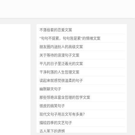
不落俗套的恋爱文案
“句句不提累，句句皆是累”的情绪文案
朋友圈内涵别人的高级文案
关于等待的浪漫句子文案
平凡的日子里泛着光的文案
干净利落的人生哲理文案
读起来就感觉很温柔的句子
幽默聊天句子
那些惊艳且富含哲理的哲学文案
很皮的搞笑句子
现代文句子用古文写有多美？
描绘四季的文艺句子
古人笔下的遗憾