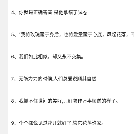
4、你就是正确答案 是他拿错了试卷
5、“我将玫瑰藏于身后，也将爱意藏于心底，风起花落，不
6、我们如此相似，却又永不交集。
7、无能为力的时候,人们总爱说顺其自然
8、我抓不住世间的美好,只好装作万事顺遂的样子。
9、个个都说见过花开就好了,管它花落谁家。