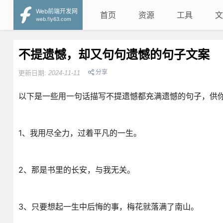
Web前端开发网
首页
资源
工具
文
web.fly63.com
不提遗憾，却又句句遗憾的句子文案
分享
更新日期:
2024-11-11
以下是一些用一句话描写不提遗憾都充满遗憾的句子，供
1、我用尽全力，过着平凡的一生。
2、那是书里的长安，与我无关。
3、只要想起一生中后悔的事，梅花就落满了南山。