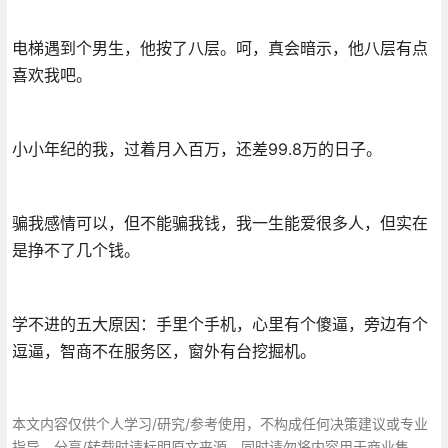
电梯遇到个男生，他按了八层。呵，真会暗示，他八层有点
喜欢我吧。
小小年纪的我，过着月入百万，还差99.8万的日子。
骗我感情可以，但不能骗我钱，我一生能爱很多人，但实在
是挣不了几个钱。
学不进的五大原因：手里个手机，心里有个傻逼，旁边有个
逗逼，智商不在服务区，窗外有台挖掘机。
本文内容仅供个人学习/研究/参考使用，不构成任何决策建议或专业
指导。分享/转载时请标明原文来源，同时请勿将内容用于商业售