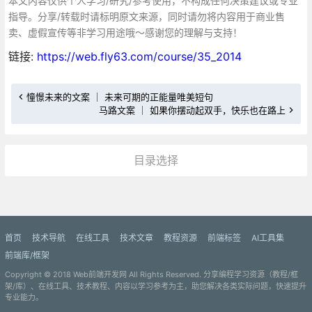
本文内容仅供个人学习/研究/参考使用，不构成任何决策建议或专业
指导。分享/转载时请标明原文来源，同时请勿将内容用于商业售
卖、虚假宣传等非学习用途哦～感谢您的理解与支持！
链接:
https://web.fly63.com/course/35_2014
憧憬未来的文案 ｜ 未来可期的正能量唯美短句
马路文案 ｜ 如果你摆动起双手，快乐也在路上
目录选择
更多»
首页
技术导航
在线工具
技术文章
教程资源
前端标签
AI工具集
前端库/框架