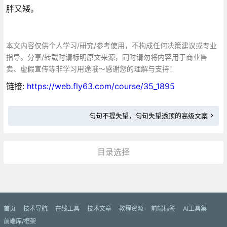
胖又矮。
本文内容仅供个人学习/研究/参考使用，不构成任何决策建议或专业
指导。分享/转载时请标明原文来源，同时请勿将内容用于商业售
卖、虚假宣传等非学习用途哦～感谢您的理解与支持！
链接:
https://web.fly63.com/course/35_1895
句句不提失望，句句失望透顶的高级文案
目录选择
更多»
首页
技术导航
在线工具
技术文章
教程资源
前端标签
AI工具集
前端库/框架