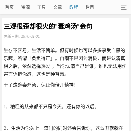
首页
资源
工具
文章
教程
栏目
三观很歪却很火的“毒鸡汤”金句
更新日期:
1970-01-01
生存不容易，生活不简单。但有时候也可以多多享受自黑的
乐趣，所谓「负负得正」。自嘲不是因为消极，而是认清真
相之后，依然选择热爱 。当你认清自己是谁，谁也无法用伤
害言语把你怼，这也是种智慧。
干了这碗毒鸡汤，保证你倍儿精神！
1、糟糕的从来都不只是今天，还有你的以后。
2、生活为你关上一道门的同时还会告诉你，这么丑就躲在