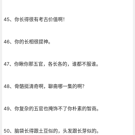
45、你长得很有考古价值啊！
46、你的长相很提神。
47、你瞅你那五官，各长各的，谁都不服谁。
48、骨骼挺清奇啊，聊斋哪一集的啊？
49、你复杂的五官也掩饰不了你朴素的智商。
50、脑袋长得跟土豆似的，头发跟长芽似的。