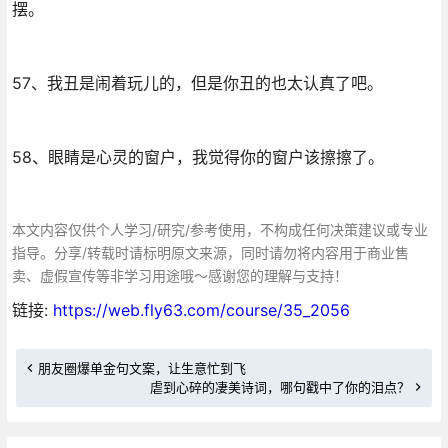
摆。
57、我丑是闹着玩儿的，但是你丑的也太认真了吧。
58、眼睛是心灵的窗户，我觉得你的窗户该擦擦了。
本文内容仅供个人学习/研究/参考使用，不构成任何决策建议或专业
指导。分享/转载时请标明原文来源，同时请勿将内容用于商业售
卖、虚假宣传等非学习用途哦～感谢您的理解与支持！
链接:
https://web.fly63.com/course/35_2056
朋友圈爆单金句文案，让生意忙到飞
虐到心碎的凄美诗词，哪句戳中了你的泪点？