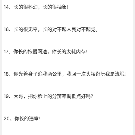
14、长的很科幻，长的很抽象!
16、长的很无辜，长的对不起人民对不起党。
17、你长的拖慢网速，你长的太耗内存!
18、你光着身子追我两公里，我回一次头犊诳阮我是流氓!
19、大哥，把你脸上的分辨率调低点好吗?
20、你长的违章!