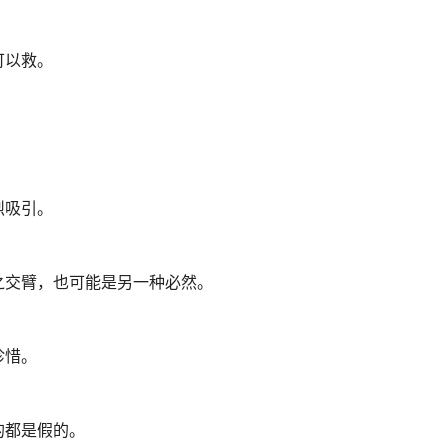
可以救。
。
烈吸引。
之交臂，也可能是另一种必然。
珍惜。
的都是假的。