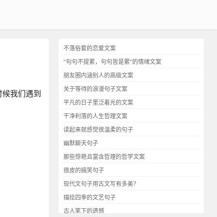
不落俗套的恋爱文案
“句句不提累，句句皆是累”的情绪文案
朋友圈内涵别人的高级文案
关于等待的浪漫句子文案
时候我们遇到
平凡的日子里泛着光的文案
干净利落的人生哲理文案
读起来就感觉很温柔的句子
幽默聊天句子
那些惊艳且富含哲理的哲学文案
很皮的搞笑句子
现代文句子用古文写有多美？
描绘四季的文艺句子
古人笔下的遗憾