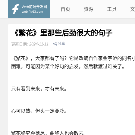
Web前端开发网
首页
资源
工具
文
web.fly63.com
《繁花》里那些后劲很大的句子
分享
更新日期:
2024-11-11
《繁花》，大家都看了吗？它是改编自作家金宇澄的同名
困难，可能因为某个好句的启发，然后就渡过难关了。
只有看到未来，才有未来。
心可以热，但头一定要冷。
繁花终究会落尽，曲终人也会散去。