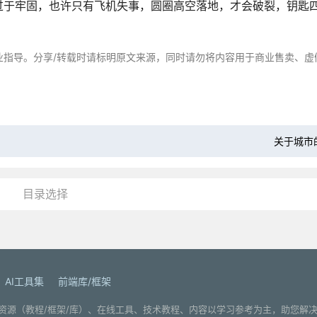
过于牢固，也许只有飞机失事，圆圈高空落地，才会破裂，钥匙
业指导。分享/转载时请标明原文来源，同时请勿将内容用于商业售卖、虚
关于城市
目录选择
AI工具集
前端库/框架
. 分享编程学习资源（教程/框架/库）、在线工具、技术教程、内容以学习参考为主，助