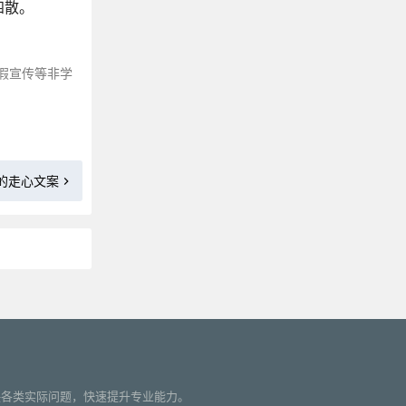
四散。
那些能让人静心的禅语修心句子
不相信爱情的高级文案
描写鹿的优美句子
假宣传等非学
三观很歪却很火的“毒鸡汤”金句
适合写在课本扉页的句子
适合逛街购房发的朋友圈文案
最近很火的洒脱随性句子
的走心文案
形容美好生活的文案
描写背影的句子来咯～
那些关于影子的文案短句
美到无可挑剔的悠闲句子
那些描写人间疾苦的古诗词
更多»
让你及时清醒的自律文案
我累了，想一个人静静的文案
享受一个人独处的高级文案
反转句子：一半正经，一半搞笑
您解决各类实际问题，快速提升专业能力。