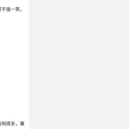
朋友圈晒花文案
经不值一笑，
树的文案 ｜ 树不说话，却会告诉你很多
水的文案｜不会描写水，一定看看这些句子
不烂大街的简短毕业赠言
形容自己很穷的幽默文案
三观不正，听了却很舒服的句子
大智若愚的精辟句子
山川河流的高级文案，山水间的人生清旷
关于风的文案
致自己的生日简短感言
形容天热的幽默搞笑文案
形容天气好，阳光很美的朋友圈文案
描写日落黄昏的绝美诗句
大城市的繁华文案
市井生活人间烟火的文案
音响得多，事
销售必备朋友圈文案精选