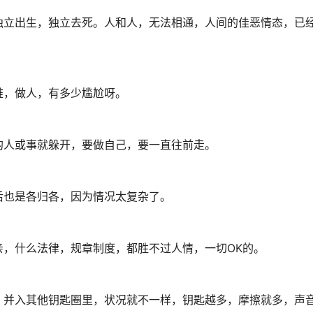
独立出生，独立去死。人和人，无法相通，人间的佳恶情态，已
难，做人，有多少尴尬呀。
的人或事就躲开，要做自己，要一直往前走。
后也是各归各，因为情况太复杂了。
，什么法律，规章制度，都胜不过人情，一切OK的。
，并入其他钥匙圈里，状况就不一样，钥匙越多，摩擦就多，声