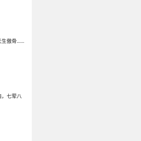
清温柔到极致，杀疯了的松弛感文案
三观很正的文案句子
适合日常发的小美好句子
雨水节气文案
......
可以置顶的神仙文案
怀恋去世亲人的情感文案
怀恋大学生活的文案
那些关于星星的绝美文案
关于月亮温柔又致命的描写文案
描写阳光的文案
形容小溪流水的句子
脑，七荤八
宫崎骏的经典语录
关于大草原的文案
描写落日余晖的唯美文案
去看湖吧，看让人平静的湖泊文案
适合发牵手照的文案