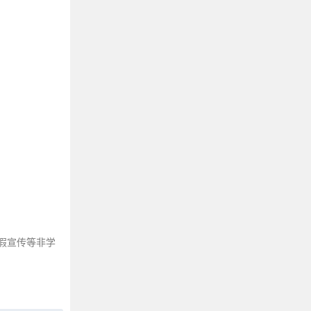
一些很旺自己的金句文案
无厘头搞笑段子，幽默至极
发朋友圈的有趣句子
堪称封神的哲学金句
很舒服很干净的句子
句句不提失望，句句失望透顶的高级文案
文案短句，干净自愈温柔的句子！
央视主持人的顶级金句文案
心情失落发朋友圈的句子，戳心入骨
那些翻来覆去失眠的文案
句句不提爱，句句都是爱的文案
让人惊艳的影视台词摘抄
假宣传等非学
值得深思的短句，哲学文案
关于熬夜的文艺句子
表达孤独的朋友圈文案
分手后慢慢释怀的高级文案