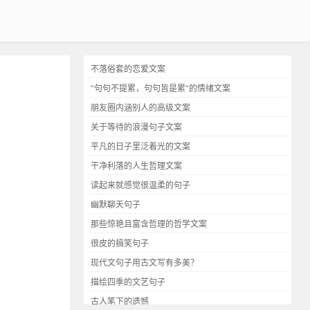
不落俗套的恋爱文案
“句句不提累，句句皆是累”的情绪文案
朋友圈内涵别人的高级文案
关于等待的浪漫句子文案
平凡的日子里泛着光的文案
干净利落的人生哲理文案
读起来就感觉很温柔的句子
幽默聊天句子
那些惊艳且富含哲理的哲学文案
很皮的搞笑句子
现代文句子用古文写有多美？
描绘四季的文艺句子
古人笔下的遗憾