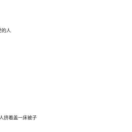
受的人
人挤着盖一床被子