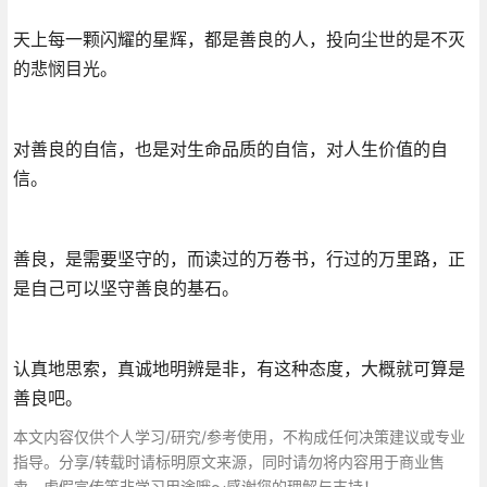
天上每一颗闪耀的星辉，都是善良的人，投向尘世的是不灭
的悲悯目光。
对善良的自信，也是对生命品质的自信，对人生价值的自
信。
善良，是需要坚守的，而读过的万卷书，行过的万里路，正
是自己可以坚守善良的基石。
认真地思索，真诚地明辨是非，有这种态度，大概就可算是
善良吧。
本文内容仅供个人学习/研究/参考使用，不构成任何决策建议或专业
指导。分享/转载时请标明原文来源，同时请勿将内容用于商业售
卖、虚假宣传等非学习用途哦～感谢您的理解与支持！