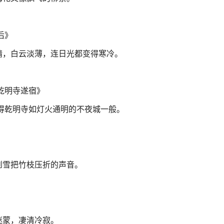
后》
晴，白云淡薄，连日光都变得寒冷。
乾明寺遂宿》
得乾明寺如灯火通明的不夜城一般。
到雪把竹枝压折的声音。
迷蒙，凄清冷寂。