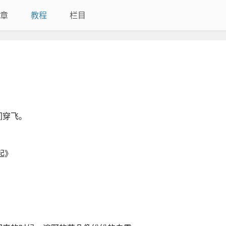
章
教程
栏目
间穿飞。
起》