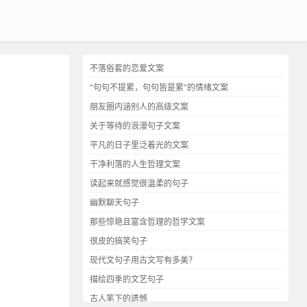
不落俗套的恋爱文案
“句句不提累，句句皆是累”的情绪文案
朋友圈内涵别人的高级文案
关于等待的浪漫句子文案
平凡的日子里泛着光的文案
干净利落的人生哲理文案
读起来就感觉很温柔的句子
幽默聊天句子
那些惊艳且富含哲理的哲学文案
很皮的搞笑句子
现代文句子用古文写有多美？
描绘四季的文艺句子
古人笔下的遗憾