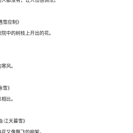
的人都没有，让人倍感惆怅。
遇雪应制》
夜院中的树枝上开出的花。
的寒风。
咏雪》
以相比。
曲·江天暮雪》
梅花又像飘飞的柳絮。