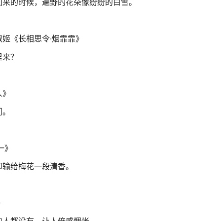
回来的时候，遍野的花朵像纷纷的白雪。
姬《长相思令·烟霏霏》
里来？
人》
门。
一》
却输给梅花一段清香。
》