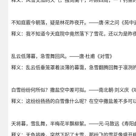
释义：风雪交加的天气，独倚阑干，环顾四周，一个钓鱼
不知庭霰今朝落，疑是林花昨夜开。——唐·宋之问《苑中
释义：我不知道今天庭院中竟然落下了雪花，还以为是昨
乱云低薄暮，急雪舞回风。——唐·杜甫《对雪》
释义：乱云低垂笼罩着淡薄的暮霭，急雪翻腾回舞于凛冽
白雪纷纷何所似？撒盐空中差可拟。——南北朝·刘义庆《
释义：这纷纷扬扬的白雪像什么呢？在空中撒盐差不多可
天将暮，雪乱舞，半梅花半飘柳絮。——元·马致远《寿阳
释义：天色将晚，突然下起了大雪，那纷飞的雪花像盛开