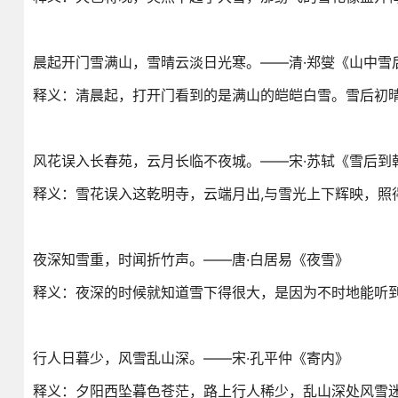
晨起开门雪满山，雪晴云淡日光寒。——清·郑燮《山中雪
释义：清晨起，打开门看到的是满山的皑皑白雪。雪后初
风花误入长春苑，云月长临不夜城。——宋·苏轼《雪后到
释义：雪花误入这乾明寺，云端月出,与雪光上下辉映，照
夜深知雪重，时闻折竹声。——唐·白居易《夜雪》
释义：夜深的时候就知道雪下得很大，是因为不时地能听
行人日暮少，风雪乱山深。——宋·孔平仲《寄内》
释义：夕阳西坠暮色苍茫，路上行人稀少，乱山深处风雪