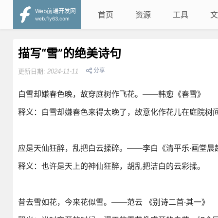
Web前端开发网
首页
资源
工具
文
web.fly63.com
描写“雪”的绝美诗句
分享
更新日期:
2024-11-11
白雪却嫌春色晚，故穿庭树作飞花。——韩愈《春雪》
释义：白雪却嫌春色来得太晚了，故意化作花儿在庭院树
应是天仙狂醉，乱把白云揉碎。——李白《清平乐·画堂晨
释义：也许是天上的神仙狂醉，胡乱把洁白的云彩揉。
昔去雪如花，今来花似雪。——范云 《别诗二首·其一》