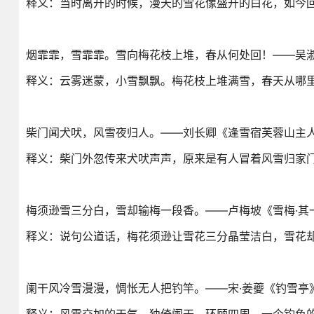
释义：当时离开的时候，漫天的雪花像盛开的白花，如今
烟霏霏，雪霏霏。雪向梅花枝上堆，春从何处回！——吴淑
释义：云雾迷蒙，小雪飘飘。梅花枝上堆满雪，春天从哪
柴门闻犬吠，风雪夜归人。——刘长卿《逢雪宿芙蓉山主
释义：柴门外忽传来犬吠声声，原来是有人冒着风雪归家
梅须逊雪三分白，雪却输梅一段香。——卢梅坡《雪梅·其
释义：说句公道话，梅花须逊让雪花三分晶莹洁白，雪花
阑干风冷雪漫漫，惆怅无人把钓竿。——宋·姜夔《钓雪亭