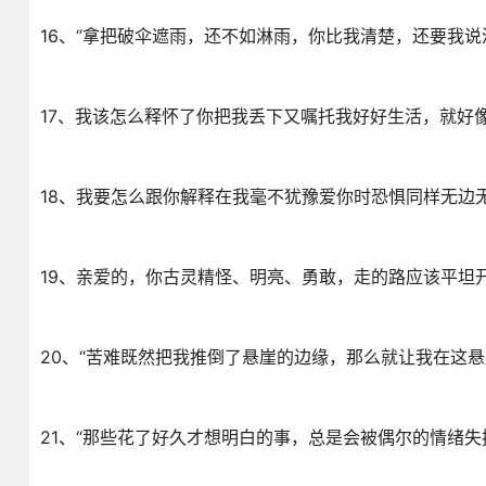
16、“拿把破伞遮雨，还不如淋雨，你比我清楚，还要我说
17、我该怎么释怀了你把我丢下又嘱托我好好生活，就好
18、我要怎么跟你解释在我毫不犹豫爱你时恐惧同样无边
19、亲爱的，你古灵精怪、明亮、勇敢，走的路应该平坦
20、“苦难既然把我推倒了悬崖的边缘，那么就让我在这
21、“那些花了好久才想明白的事，总是会被偶尔的情绪失