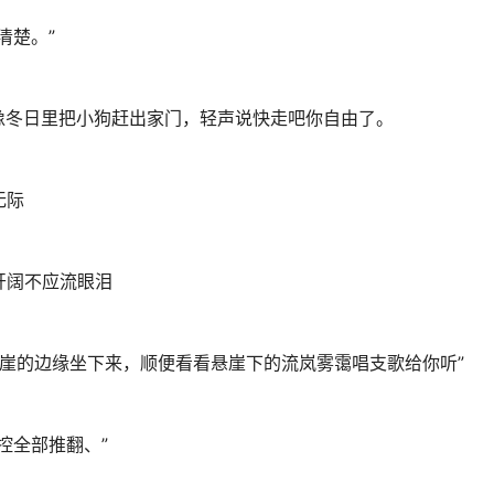
清楚。”
像冬日里把小狗赶出家门，轻声说快走吧你自由了。
无际
开阔不应流眼泪
悬崖的边缘坐下来，顺便看看悬崖下的流岚雾霭唱支歌给你听”
控全部推翻、”