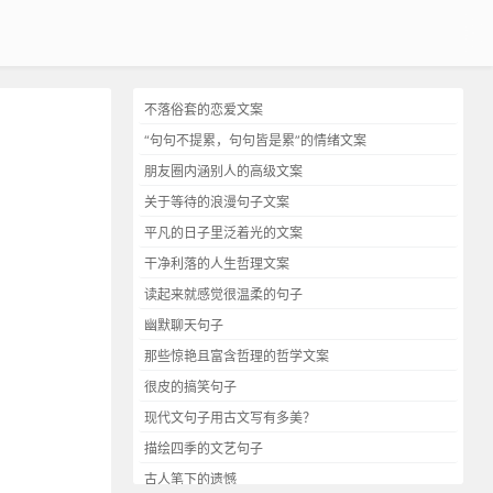
不落俗套的恋爱文案
“句句不提累，句句皆是累”的情绪文案
朋友圈内涵别人的高级文案
关于等待的浪漫句子文案
平凡的日子里泛着光的文案
干净利落的人生哲理文案
读起来就感觉很温柔的句子
幽默聊天句子
那些惊艳且富含哲理的哲学文案
很皮的搞笑句子
现代文句子用古文写有多美？
描绘四季的文艺句子
古人笔下的遗憾