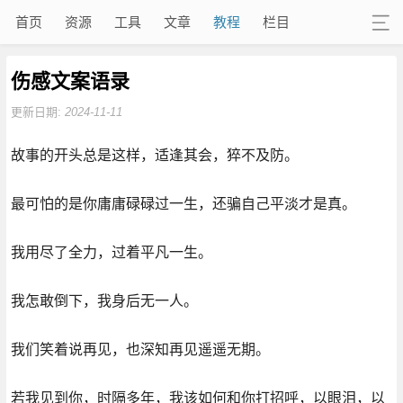
首页
资源
工具
文章
教程
栏目
伤感文案语录
更新日期:
2024-11-11
故事的开头总是这样，适逢其会，猝不及防。
最可怕的是你庸庸碌碌过一生，还骗自己平淡才是真。
我用尽了全力，过着平凡一生。
我怎敢倒下，我身后无一人。
我们笑着说再见，也深知再见遥遥无期。
若我见到你，时隔多年，我该如何和你打招呼，以眼泪，以