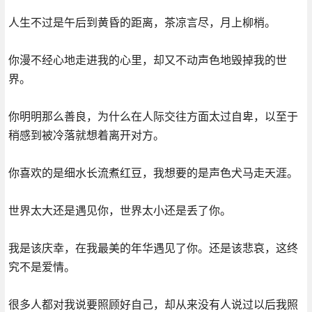
人生不过是午后到黄昏的距离，茶凉言尽，月上柳梢。
你漫不经心地走进我的心里，却又不动声色地毁掉我的世
界。
你明明那么善良，为什么在人际交往方面太过自卑，以至于
稍感到被冷落就想着离开对方。
你喜欢的是细水长流煮红豆，我想要的是声色犬马走天涯。
世界太大还是遇见你，世界太小还是丢了你。
我是该庆幸，在我最美的年华遇见了你。还是该悲哀，这终
究不是爱情。
很多人都对我说要照顾好自己，却从来没有人说过以后我照