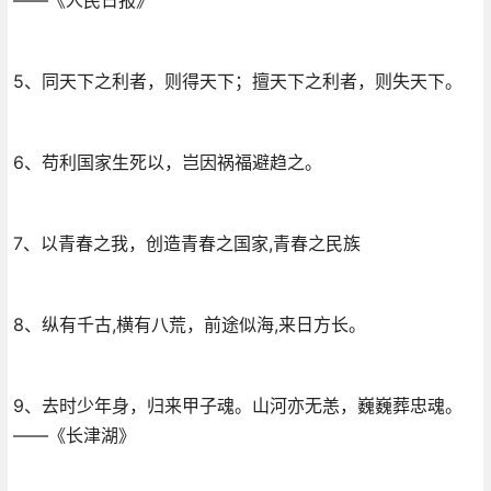
5、同天下之利者，则得天下；擅天下之利者，则失天下。
6、苟利国家生死以，岂因祸福避趋之。
7、以青春之我，创造青春之国家,青春之民族
8、纵有千古,横有八荒，前途似海,来日方长。
9、去时少年身，归来甲子魂。山河亦无恙，巍巍葬忠魂。
——《长津湖》