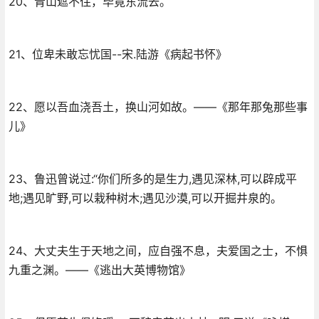
20、青山遮不住，毕竟东流去。
21、位卑未敢忘忧国--宋.陆游《病起书怀》
22、愿以吾血浇吾土，换山河如故。——《那年那兔那些事
儿》
23、鲁迅曾说过:“你们所多的是生力,遇见深林,可以辟成平
地;遇见旷野,可以栽种树木;遇见沙漠,可以开掘井泉的。
24、大丈夫生于天地之间，应自强不息，夫爱国之士，不惧
九重之渊。——《逃出大英博物馆》