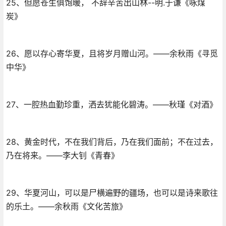
25、但愿苍生俱饱暖， 不辞辛苦出山林--明.于谦《咏煤
炭》
26、愿以存心寄华夏，且将岁月赠山河。——余秋雨《寻觅
中华》
27、一腔热血勤珍重，洒去犹能化碧涛。——秋瑾《对酒》
28、黄金时代，不在我们背后，乃在我们面前；不在过去，
乃在将来。——李大钊《青春》
29、华夏河山，可以是尸横遍野的疆场，也可以是诗来歌往
的乐土。——余秋雨《文化苦旅》