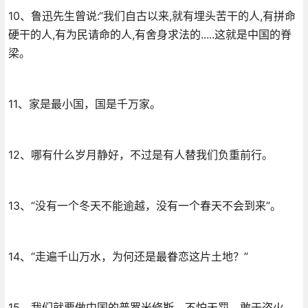
10、鲁迅先生曾说:“我们自古以来,就有埋头苦干的人,有拼命
硬干的人,有为民请命的人,有舍身求法的.....这就是中国的脊
梁。
11、家是最小国，国是千万家。
12、哪有什么岁月静好，不过是有人替我们负重前行。
13、“没有一个冬天不能逾越，没有一个春天不会到来”。
14、“走遍千山万水，为何还是最眷恋这片土地？”
15、我们就要做中国的普罗米修斯。不怕天罚，敢于盗火，