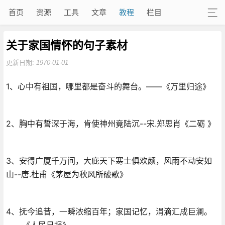
首页
资源
工具
文章
教程
栏目
关于家国情怀的句子素材
更新日期:
1970-01-01
1、心中有祖国，哪里都是奋斗的舞台。——《万里归途》
2、胸中有誓深于海，肯使神州竟陆沉--宋.郑思肖《二砺 》
3、安得广厦千万间，大庇天下寒士俱欢颜，风雨不动安如
山--唐.杜甫《茅屋为秋风所破歌》
4、抚今追昔，一瞬浓缩百年；家国记忆，涓滴汇成巨澜。
——《人民日报》