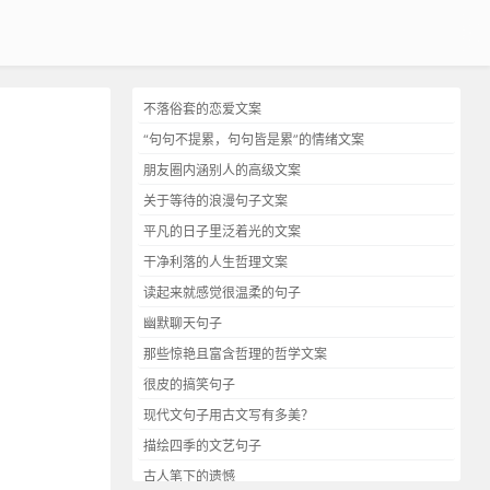
不落俗套的恋爱文案
“句句不提累，句句皆是累”的情绪文案
朋友圈内涵别人的高级文案
关于等待的浪漫句子文案
平凡的日子里泛着光的文案
干净利落的人生哲理文案
读起来就感觉很温柔的句子
幽默聊天句子
那些惊艳且富含哲理的哲学文案
很皮的搞笑句子
现代文句子用古文写有多美？
描绘四季的文艺句子
古人笔下的遗憾