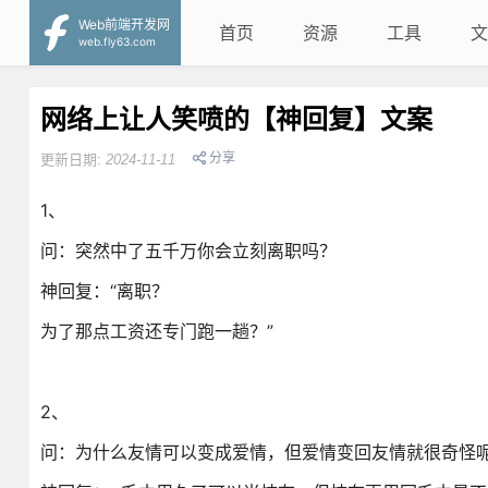
Web前端开发网
首页
资源
工具
文
web.fly63.com
网络上让人笑喷的【神回复】文案
分享
更新日期:
2024-11-11
1、
问：突然中了五千万你会立刻离职吗？
神回复：“离职？
为了那点工资还专门跑一趟？”
2、
问：为什么友情可以变成爱情，但爱情变回友情就很奇怪