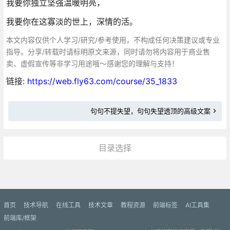
我要你独立坚强温暖明亮，
我要你在这寡淡的世上，深情的活。
本文内容仅供个人学习/研究/参考使用，不构成任何决策建议或专业
指导。分享/转载时请标明原文来源，同时请勿将内容用于商业售
卖、虚假宣传等非学习用途哦～感谢您的理解与支持！
链接:
https://web.fly63.com/course/35_1833
句句不提失望，句句失望透顶的高级文案
目录选择
更多»
首页
技术导航
在线工具
技术文章
教程资源
前端标签
AI工具集
前端库/框架