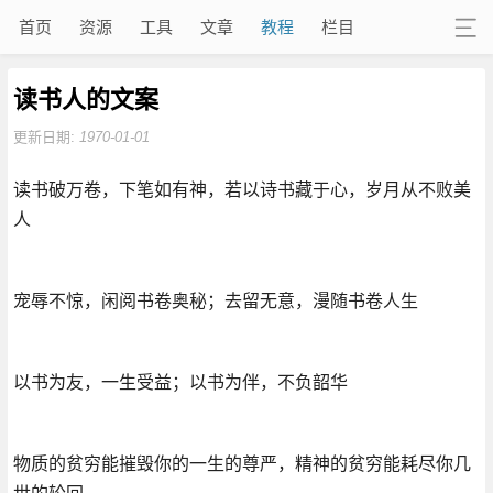
首页
资源
工具
文章
教程
栏目
读书人的文案
更新日期:
1970-01-01
读书破万卷，下笔如有神，若以诗书藏于心，岁月从不败美
人
宠辱不惊，闲阅书卷奥秘；去留无意，漫随书卷人生
以书为友，一生受益；以书为伴，不负韶华
物质的贫穷能摧毁你的一生的尊严，精神的贫穷能耗尽你几
世的轮回