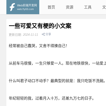
Web前端开发网
首页
资源
工具
文
web.fly63.com
一些可爱又有梗的小文案
分享
更新日期:
2024-11-11
经常被自己蠢哭，又舍不得揍自己！
从前车马很慢，一生只够爱一人。现在地铁很快，一站爱
什么叫君子动口不动手？最典型的就是：我只吃饭不洗碗
年纪轻轻的我，过着月入十万，还差九万七的日子。