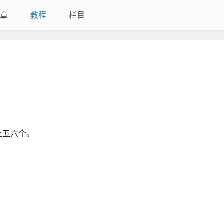
章
教程
栏目
上五六个。
。