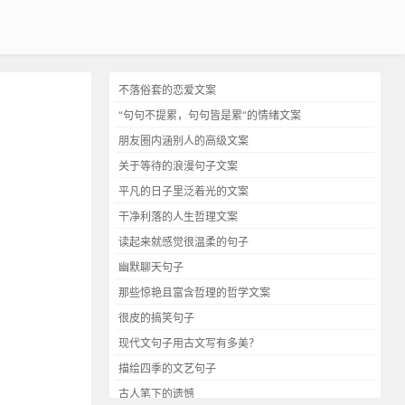
不落俗套的恋爱文案
“句句不提累，句句皆是累”的情绪文案
朋友圈内涵别人的高级文案
关于等待的浪漫句子文案
平凡的日子里泛着光的文案
干净利落的人生哲理文案
读起来就感觉很温柔的句子
幽默聊天句子
那些惊艳且富含哲理的哲学文案
很皮的搞笑句子
现代文句子用古文写有多美？
描绘四季的文艺句子
古人笔下的遗憾