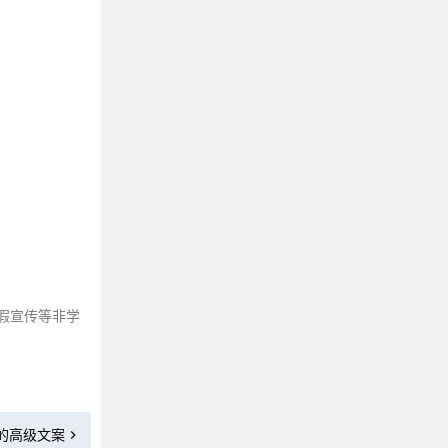
那些能让人静心的禅语修心句子
不相信爱情的高级文案
描写鹿的优美句子
三观很歪却很火的“毒鸡汤”金句
适合写在课本扉页的句子
适合逛街购房发的朋友圈文案
最近很火的洒脱随性句子
形容美好生活的文案
描写背影的句子来咯～
那些关于影子的文案短句
美到无可挑剔的悠闲句子
假宣传等非学
那些描写人间疾苦的古诗词
让你及时清醒的自律文案
我累了，想一个人静静的文案
享受一个人独处的高级文案
的高级文案
反转句子：一半正经，一半搞笑