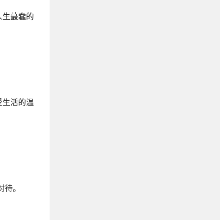
让你悟透人生的顶级思维句子
人生蕞蠢的
《鬼谷子》经典语录
适合下雨天发的自愈文案
形容心情五味杂陈的文案
形容孩子悄悄长大的文案
让人妙赞的晒娃朋友圈文案
形容云好看的文案
受生活的温
关于鲜花的浪漫文案
山水风景的文案
描写夏天的文案
温柔干净的校园青春文案
描写大海的优美句子
描写人物外貌的好句好词
关于春夏秋冬的四季文案
对待。
描写时间过的快的句子
中年人精辟的人生感悟