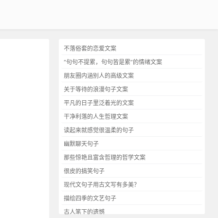
不落俗套的恋爱文案
“句句不提累，句句皆是累”的情绪文案
朋友圈内涵别人的高级文案
关于等待的浪漫句子文案
平凡的日子里泛着光的文案
干净利落的人生哲理文案
读起来就感觉很温柔的句子
幽默聊天句子
那些惊艳且富含哲理的哲学文案
很皮的搞笑句子
现代文句子用古文写有多美？
描绘四季的文艺句子
古人笔下的遗憾