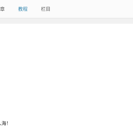
章
教程
栏目
人海！