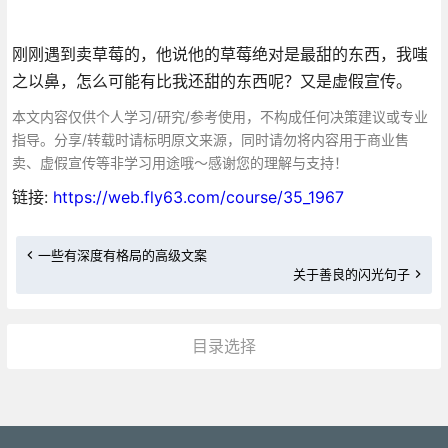
刚刚遇到卖草莓的，他说他的草莓绝对是最甜的东西，我嗤
之以鼻，怎么可能有比我还甜的东西呢？又是虚假宣传。
本文内容仅供个人学习/研究/参考使用，不构成任何决策建议或专业
指导。分享/转载时请标明原文来源，同时请勿将内容用于商业售
卖、虚假宣传等非学习用途哦～感谢您的理解与支持！
链接:
https://web.fly63.com/course/35_1967
一些有深度有格局的高级文案
关于善良的闪光句子
目录选择
更多»