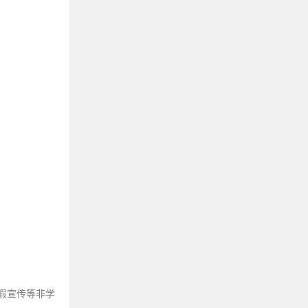
那些能让人静心的禅语修心句子
不相信爱情的高级文案
描写鹿的优美句子
三观很歪却很火的“毒鸡汤”金句
适合写在课本扉页的句子
适合逛街购房发的朋友圈文案
最近很火的洒脱随性句子
形容美好生活的文案
描写背影的句子来咯～
那些关于影子的文案短句
美到无可挑剔的悠闲句子
那些描写人间疾苦的古诗词
让你及时清醒的自律文案
我累了，想一个人静静的文案
享受一个人独处的高级文案
假宣传等非学
反转句子：一半正经，一半搞笑