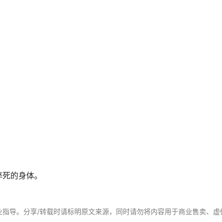
。
猝死的身体。
业指导。分享/转载时请标明原文来源，同时请勿将内容用于商业售卖、虚