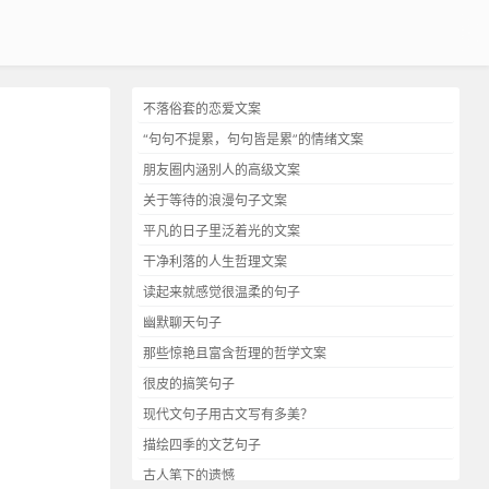
不落俗套的恋爱文案
“句句不提累，句句皆是累”的情绪文案
朋友圈内涵别人的高级文案
关于等待的浪漫句子文案
平凡的日子里泛着光的文案
干净利落的人生哲理文案
读起来就感觉很温柔的句子
幽默聊天句子
那些惊艳且富含哲理的哲学文案
很皮的搞笑句子
现代文句子用古文写有多美？
描绘四季的文艺句子
古人笔下的遗憾