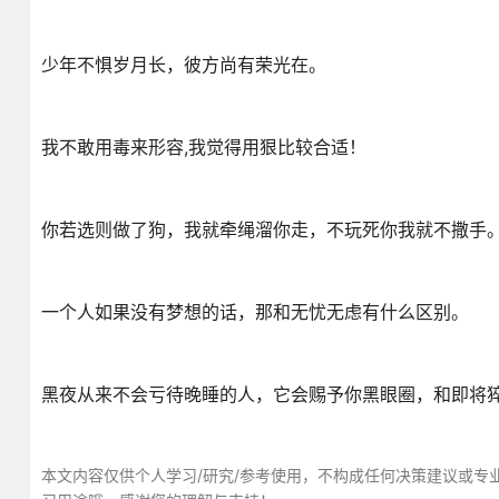
少年不惧岁月长，彼方尚有荣光在。
我不敢用毒来形容,我觉得用狠比较合适！
你若选则做了狗，我就牵绳溜你走，不玩死你我就不撒手
一个人如果没有梦想的话，那和无忧无虑有什么区别。
黑夜从来不会亏待晚睡的人，它会赐予你黑眼圈，和即将
本文内容仅供个人学习/研究/参考使用，不构成任何决策建议或专