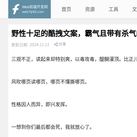
Web前端开发网
首页
资源
工具
文
web.fly63.com
野性十足的酷拽文案，霸气且带有杀气
分享
更新日期:
2024-11-11
三观不正，读起来却特别爽，以毒攻毒，醍醐灌顶。比正
风吹哪页读哪页，哪页不懂撕哪页。
性格因人而异，即兴发挥。
一想到你们最后都会死，我就放心了。