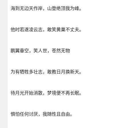
海到无边天作岸，山登绝顶我为峰。
他时若遂凌云志，敢笑黄巢不丈夫。
鹏翼垂空，笑人世，苍然无物
为有牺牲多壮志，敢教日月换新天。
待月光开始消散，梦境便不再长眠。
惧怕任何讨厌，我随性且自由。