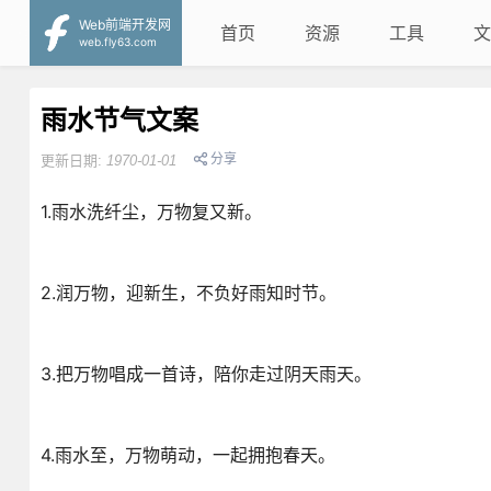
Web前端开发网
首页
资源
工具
文
web.fly63.com
雨水节气文案
分享
更新日期:
1970-01-01
1.雨水洗纤尘，万物复又新。
2.润万物，迎新生，不负好雨知时节。
3.把万物唱成一首诗，陪你走过阴天雨天。
4.雨水至，万物萌动，一起拥抱春天。