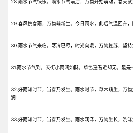
28.雨水节气快乐，雨水节气前后，万物开始萌动，春天
29.春风携春雨，万物萌新生。今日雨水，此后气温回升
30.雨水节气来临，寒冷已尽，时光向暖，万物复苏，坚
31.雨水节气到，天街小雨润如酥，草色遥看近却无，最
32.好雨知时节，当春乃发生。雨水时节，草木萌生，万
润！
33.好雨知时节，当春乃发生。雨水润泽，万物生长，洗