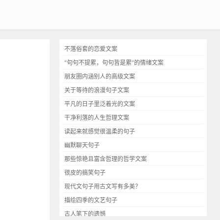
不落俗套的恋爱文案
“句句不提累，句句皆是累”的情绪文案
朋友圈内涵别人的高级文案
关于等待的浪漫句子文案
平凡的日子里泛着光的文案
干净利落的人生哲理文案
读起来就感觉很温柔的句子
幽默聊天句子
那些惊艳且富含哲理的哲学文案
很皮的搞笑句子
现代文句子用古文写有多美？
描绘四季的文艺句子
古人笔下的遗憾