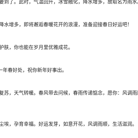
就要到了。此时，气温回升，冰雪融化，降水增多，故取名为雨水
，降水增多，即将邂逅春暖花开的浪漫，准备迎接春日好运吧！
持护肤，你也能在岁月里优雅成花。
是一年春好处，祝你新年好事出。
物复苏，天气转暖。春风带去问候，春雨传递惦念，愿你：风调雨
涤尘埃，孕育幸福。好运发芽，如意开花，风调雨顺，生活滋润。