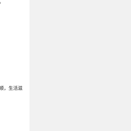
。
朋友圈晒花文案
树的文案 ｜ 树不说话，却会告诉你很多
水的文案｜不会描写水，一定看看这些句子
不烂大街的简短毕业赠言
形容自己很穷的幽默文案
三观不正，听了却很舒服的句子
大智若愚的精辟句子
山川河流的高级文案，山水间的人生清旷
关于风的文案
致自己的生日简短感言
形容天热的幽默搞笑文案
顺，生活滋
形容天气好，阳光很美的朋友圈文案
描写日落黄昏的绝美诗句
大城市的繁华文案
市井生活人间烟火的文案
销售必备朋友圈文案精选