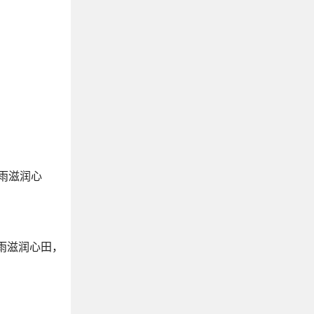
清温柔到极致，杀疯了的松弛感文案
三观很正的文案句子
适合日常发的小美好句子
雨水节气文案
可以置顶的神仙文案
怀恋去世亲人的情感文案
怀恋大学生活的文案
那些关于星星的绝美文案
关于月亮温柔又致命的描写文案
雨滋润心
描写阳光的文案
形容小溪流水的句子
宫崎骏的经典语录
雨滋润心田，
关于大草原的文案
描写落日余晖的唯美文案
去看湖吧，看让人平静的湖泊文案
适合发牵手照的文案