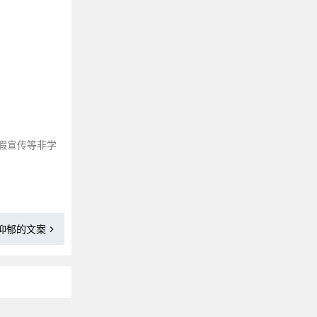
那些能让人静心的禅语修心句子
不相信爱情的高级文案
描写鹿的优美句子
三观很歪却很火的“毒鸡汤”金句
适合写在课本扉页的句子
适合逛街购房发的朋友圈文案
最近很火的洒脱随性句子
假宣传等非学
形容美好生活的文案
描写背影的句子来咯～
那些关于影子的文案短句
美到无可挑剔的悠闲句子
抑郁的文案
那些描写人间疾苦的古诗词
让你及时清醒的自律文案
我累了，想一个人静静的文案
享受一个人独处的高级文案
反转句子：一半正经，一半搞笑