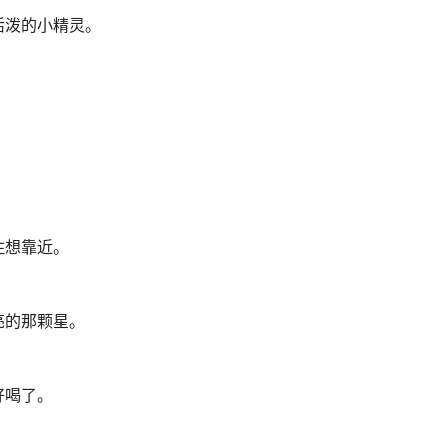
活泼的小精灵。
住想靠近。
亮的那颗星。
好喝了。