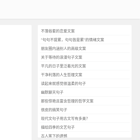
不落俗套的恋爱文案
“句句不提累，句句皆是累”的情绪文案
朋友圈内涵别人的高级文案
关于等待的浪漫句子文案
平凡的日子里泛着光的文案
干净利落的人生哲理文案
读起来就感觉很温柔的句子
幽默聊天句子
那些惊艳且富含哲理的哲学文案
很皮的搞笑句子
现代文句子用古文写有多美？
描绘四季的文艺句子
古人笔下的遗憾