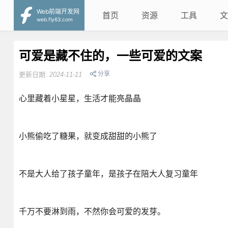
Web前端开发网
首页
资源
工具
文
web.fly63.com
可爱是藏不住的，一些可爱的文案
分享
更新日期:
2024-11-11
心里藏着小星星，生活才能亮晶晶
小熊偷吃了糖果，就变成甜甜的小熊了
不是大人给了孩子童年，是孩子在陪大人复习童年
千万不要淋到雨，不然你会可爱的发芽。