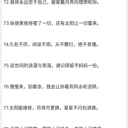
72.我将永远忠于自己，披星戴月奔向理想和你。
73.纵使黑夜吞噬了一切，还有太阳让一切重来。
74.久处不厌，闲谈不烦。从不敷衍，绝不怠慢。
75.这世间的浪漫与宠溺，请记得留予妈妈一份。
76.慢慢来，别着急，我会让你看到风水轮流转。
77.太阳能维修，月亮可更换，星星不闪包退换。