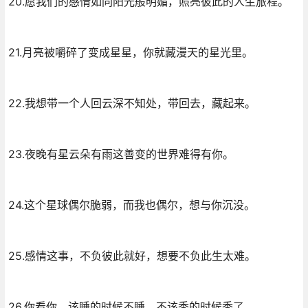
20.愿我们的感情如同阳光般明媚，照亮彼此的人生旅程。
21.月亮被嚼碎了变成星星，你就藏漫天的星光里。
22.我想带一个人回云深不知处，带回去，藏起来。
23.夜晚有星云朵有雨这善变的世界难得有你。
24.这个星球偶尔脆弱，而我也偶尔，想与你沉没。
25.感情这事，不负彼此就好，想要不负此生太难。
26.你看你，该睡的时候不睡，不该秃的时候秃了。