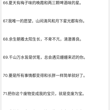
66.夏天有梅子味的晚霞和两三颗啤酒味的星。
67.我唯一的愿望，山间清风和月下星光都有你。
68.余生朝着太阳生长，不卑不亢，清澈善良。
69.千山万水皆是伏笔，总会遇见姗姗来迟的你。
70.要是所有事情都变得和长胖一样简单就好了。
71.把你这个废物变成我的宝贝，就是变废为宝。