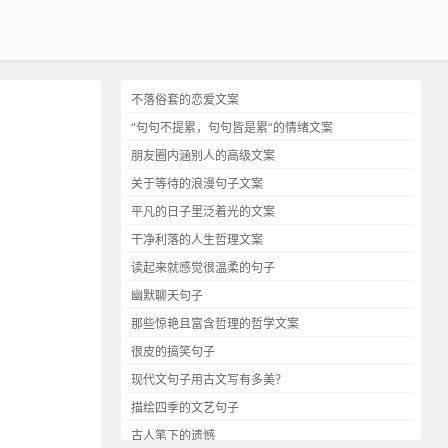
不落俗套的恋爱文案
“句句不提累，句句皆是累”的情绪文案
朋友圈内涵别人的高级文案
关于等待的浪漫句子文案
平凡的日子里泛着光的文案
干净利落的人生哲理文案
读起来就感觉很温柔的句子
幽默聊天句子
那些惊艳且富含哲理的哲学文案
很皮的搞笑句子
现代文句子用古文写有多美？
描绘四季的文艺句子
古人笔下的遗憾