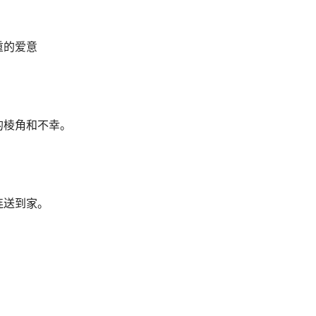
重的爱意
的棱角和不幸。
连送到家。