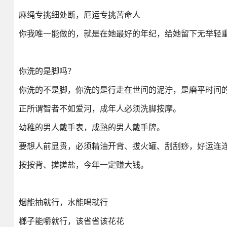
麻绳专挑细处断，厄运专挑苦命人
你我唯一能做的，就是在她最好的年纪，给她留下无举轻
你洗的是脚吗？
你洗的不是脚，你洗的是行走在世间的泥泞，是磨平时间
正所谓智者不如爱河，成年人必须洗脚按摩。
幼稚的男人戴手表，成熟的男人戴手牌。
要想人前显贵，必须精油开背、拔火罐、刮刮痧，好运连
按按背、搓搓盐，今年一定赚大钱。
烟能抽就行，水能喝就行
榔子能嚼就行，该省省该花花