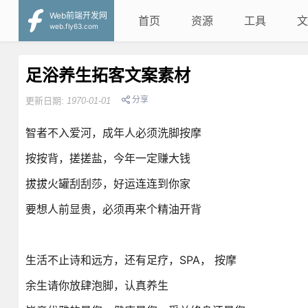
Web前端开发网
首页
资源
工具
文
web.fly63.com
足浴养生拓客文案素材
分享
更新日期:
1970-01-01
智者不入爱河，成年人必须洗脚按摩
按按背，搓搓盐，今年一定赚大钱
拔拔火罐刮刮莎，好运连连到你家
要想人前显贵，必须再来个精油开背
生活不止诗和远方，还有足疗，SPA， 按摩
余生请你放肆泡脚，认真养生