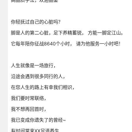
高品质手法，欢迎品鉴
你轻抚过自己的心脏吗？
脚是人的第二心脏，足下养精蓄锐， 方能一脚定江山。
它每年陪你征战8640个小时， 请为他服务一小时吧！
人生就像是一场旅行，
沿途会遇到很多同行的人，
在您人生的路上有幸我们相识，
我们要时常联络，
我不想再回首时，
我已变成你遗失了的曾经~
有时间常来XX足道养生……