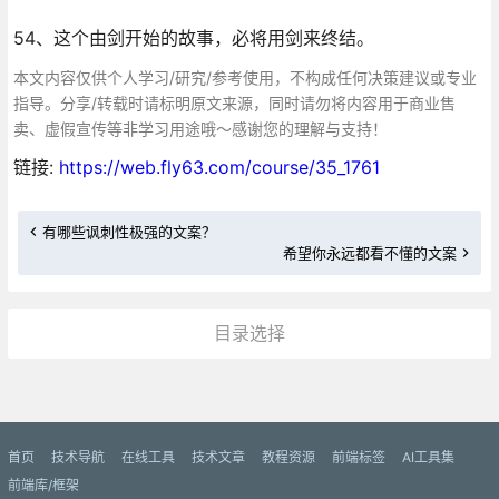
54、这个由剑开始的故事，必将用剑来终结。
本文内容仅供个人学习/研究/参考使用，不构成任何决策建议或专业
指导。分享/转载时请标明原文来源，同时请勿将内容用于商业售
卖、虚假宣传等非学习用途哦～感谢您的理解与支持！
链接:
https://web.fly63.com/course/35_1761
有哪些讽刺性极强的文案？
希望你永远都看不懂的文案
目录选择
更多»
首页
技术导航
在线工具
技术文章
教程资源
前端标签
AI工具集
前端库/框架