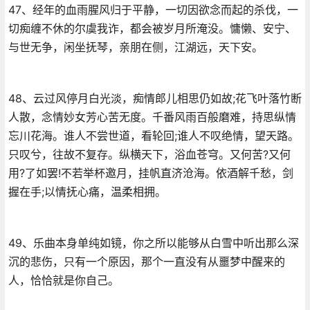
47、经年的血雨腥风归于平静，一切因欲念而起的杀伐，一
切痴缠不休的尔虞我诈，都会被岁月所淹没。慵懒、安宁、
与世无争，闲坐抚琴，亲朋在侧，江湖远，天下安。
48、云过风停月白光淡，痴情郎儿相思仍如故;花飞叶落竹断
人散，念情妙女芳心苦无度。千番风雨百般磨难，持思纵情
忘川花海。谁人不尝世道，看轮回;谁人不叹绝情，望天路。
只叹兮，往故不复存。纵横天下，浴血苍穹。又何苦?又何
用?了如罢!不若举杯邀月，挂帆直济沧海。依酒解千愁，剑
握在手;以情抚心痛，温柔相拥。
49、乐曲本身单纯如镜，你之所以能够从白雪中听出那么深
沉的悲伤，只有一个原因，那个一直没有从噩梦中醒来的
人，恰恰就是你自己。