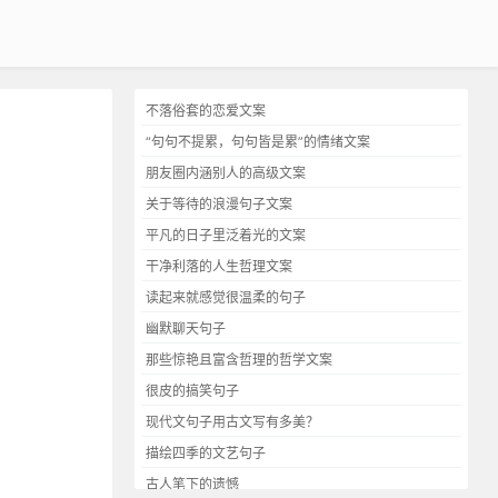
不落俗套的恋爱文案
“句句不提累，句句皆是累”的情绪文案
朋友圈内涵别人的高级文案
关于等待的浪漫句子文案
平凡的日子里泛着光的文案
干净利落的人生哲理文案
读起来就感觉很温柔的句子
幽默聊天句子
那些惊艳且富含哲理的哲学文案
很皮的搞笑句子
现代文句子用古文写有多美？
描绘四季的文艺句子
古人笔下的遗憾