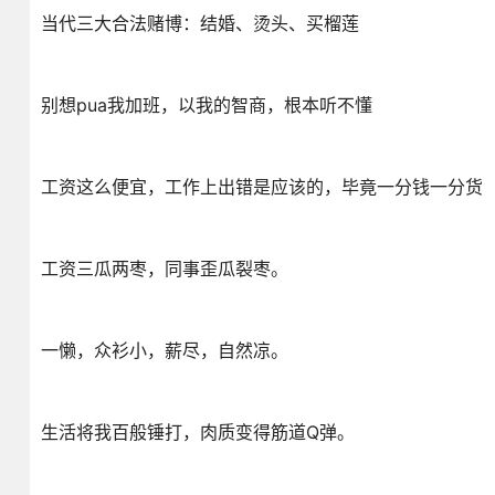
当代三大合法赌博：结婚、烫头、买榴莲
别想pua我加班，以我的智商，根本听不懂
工资这么便宜，工作上出错是应该的，毕竟一分钱一分货
工资三瓜两枣，同事歪瓜裂枣。
一懒，众衫小，薪尽，自然凉。
生活将我百般锤打，肉质变得筋道Q弹。