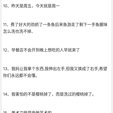
10、昨天是周五，今天就是周一
11、费了好大的劲抓了一条鱼后来鱼游走了剩下一手鱼腥味
怎么洗也洗不掉、
12、早餐店不会开到晚上想吃的人早就来了
13、我妈让我拿个东西,我伸出左手,但我又换成了右手,希望
你们永远都不会懂。
14、我害怕的不是樱桃掉了，而是洗过的樱桃掉了。
15、美术刀是用来做艺术的、