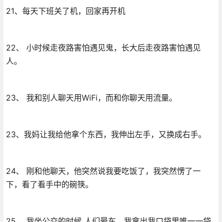
21、每天下班关了机，回家再开机
22、 小时候走夜路害怕遇见鬼，长大后走夜路害怕遇见
人。
23、 我和别人聊天用WiFi，而和你聊天用流量。
23、我妈让我给他拿个东西，我伸出左手，又换成右手。
24、 刚和他聊天，他突然说我要吃饭了，我突然愣了一
下，看了看手中的碗筷。
25、 我坐公交的时候 人们晕车，我拿出我口袋里唯一一袋