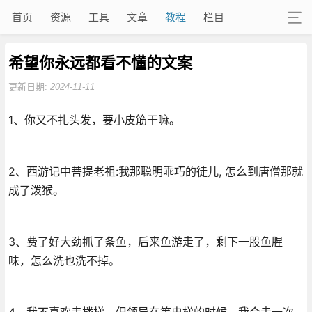
首页
资源
工具
文章
教程
栏目
希望你永远都看不懂的文案
更新日期:
2024-11-11
1、你又不扎头发，要小皮筋干嘛。
2、西游记中菩提老祖:我那聪明乖巧的徒儿, 怎么到唐僧那就
成了泼猴。
3、费了好大劲抓了条鱼，后来鱼游走了，剩下一股鱼腥
味，怎么洗也洗不掉。
4、我不喜欢走楼梯，但领导在等电梯的时候，我会走一次