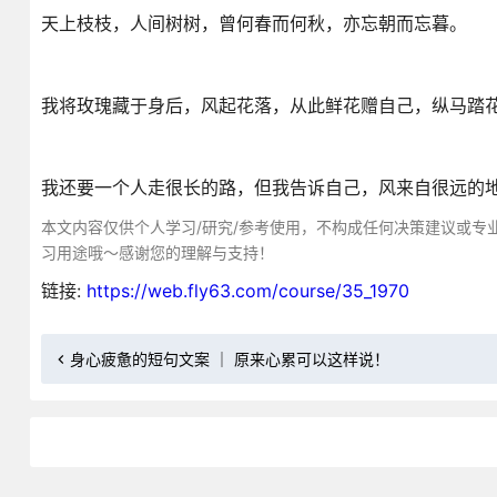
天上枝枝，人间树树，曾何春而何秋，亦忘朝而忘暮。
我将玫瑰藏于身后，风起花落，从此鲜花赠自己，纵马踏
我还要一个人走很长的路，但我告诉自己，风来自很远的
本文内容仅供个人学习/研究/参考使用，不构成任何决策建议或专
习用途哦～感谢您的理解与支持！
链接:
https://web.fly63.com/course/35_1970
身心疲惫的短句文案 ｜ 原来心累可以这样说！