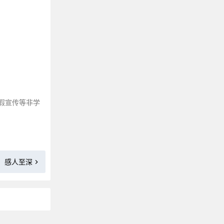
那些能让人静心的禅语修心句子
不相信爱情的高级文案
描写鹿的优美句子
三观很歪却很火的“毒鸡汤”金句
适合写在课本扉页的句子
适合逛街购房发的朋友圈文案
最近很火的洒脱随性句子
假宣传等非学
形容美好生活的文案
描写背影的句子来咯～
那些关于影子的文案短句
美到无可挑剔的悠闲句子
，感人至深
那些描写人间疾苦的古诗词
让你及时清醒的自律文案
我累了，想一个人静静的文案
享受一个人独处的高级文案
反转句子：一半正经，一半搞笑