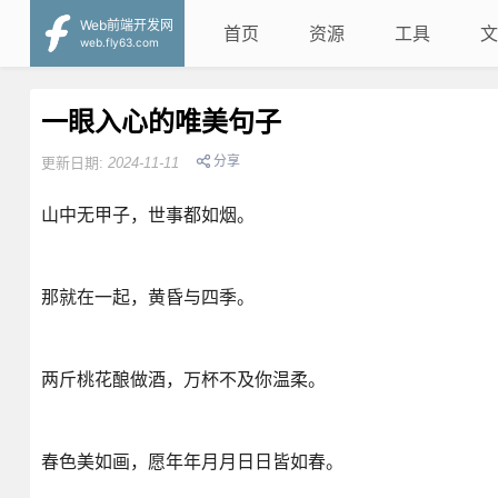
Web前端开发网
首页
资源
工具
文
web.fly63.com
一眼入心的唯美句子
分享
更新日期:
2024-11-11
山中无甲子，世事都如烟。
那就在一起，黄昏与四季。
两斤桃花酿做酒，万杯不及你温柔。
春色美如画，愿年年月月日日皆如春。