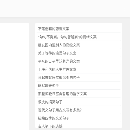
不落俗套的恋爱文案
“句句不提累，句句皆是累”的情绪文案
朋友圈内涵别人的高级文案
关于等待的浪漫句子文案
平凡的日子里泛着光的文案
干净利落的人生哲理文案
读起来就感觉很温柔的句子
幽默聊天句子
那些惊艳且富含哲理的哲学文案
很皮的搞笑句子
现代文句子用古文写有多美？
描绘四季的文艺句子
古人笔下的遗憾