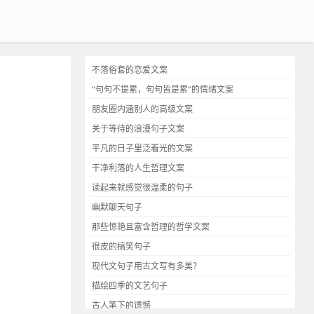
不落俗套的恋爱文案
“句句不提累，句句皆是累”的情绪文案
朋友圈内涵别人的高级文案
关于等待的浪漫句子文案
平凡的日子里泛着光的文案
干净利落的人生哲理文案
读起来就感觉很温柔的句子
幽默聊天句子
那些惊艳且富含哲理的哲学文案
很皮的搞笑句子
现代文句子用古文写有多美？
描绘四季的文艺句子
古人笔下的遗憾