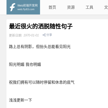
Web前端开发网
首页
资源
工具
文
web.fly63.com
最近很火的洒脱随性句子
分享
更新日期:
1970-01-01
路上总有阴影，但抬头总能看见阳光
阳光明媚 我也明媚
祝我们拥有可以随时停留和休息的底气
浅浅更新一下